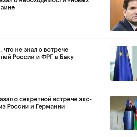
азал о необходимости «новых
раине
 что не знал о встрече
лей России и ФРГ в Баку
азал о секретной встрече экс-
из России и Германии