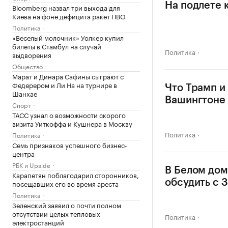
На подлете 
Bloomberg назвал три выхода для
Киева на фоне дефицита ракет ПВО
Политика
«Веселый молочник» Уолкер купил
билеты в Стамбул на случай
Политика
выдворения
Общество
Марат и Динара Сафины сыграют с
Федерером и Ли На на турнире в
Что Трамп и
Шанхае
Вашингтоне
Спорт
ТАСС узнал о возможности скорого
визита Уиткоффа и Кушнера в Москву
Политика
Политика
Семь признаков успешного бизнес-
центра
РБК и Upside
В Белом дом
Карапетян поблагодарил сторонников,
обсудить с 
посещавших его во время ареста
Политика
Зеленский заявил о почти полном
отсутствии целых тепловых
Политика
электростанций