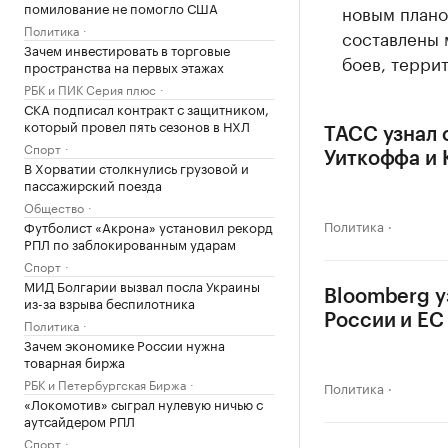
помилование не помогло США
новым плано
Политика
составлены 
Зачем инвестировать в торговые
боев, терри
пространства на первых этажах
РБК и ПИК Серия плюс
СКА подписал контракт с защитником,
который провел пять сезонов в НХЛ
ТАСС узнал 
Спорт
Уиткоффа и 
В Хорватии столкнулись грузовой и
пассажирский поезда
Общество
Политика
Футболист «Акрона» установил рекорд
РПЛ по заблокированным ударам
Спорт
МИД Болгарии вызвал посла Украины
Bloomberg у
из-за взрыва беспилотника
России и ЕС
Политика
Зачем экономике России нужна
товарная биржа
РБК и Петербургская Биржа
Политика
«Локомотив» сыграл нулевую ничью с
аутсайдером РПЛ
Спорт