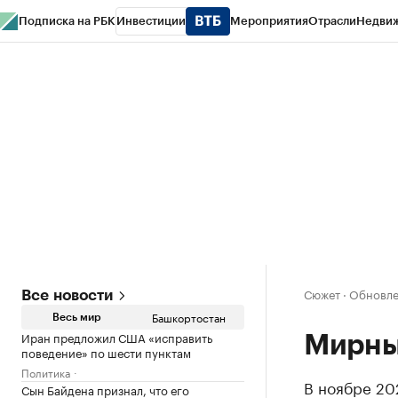
Подписка на РБК
Инвестиции
Мероприятия
Отрасли
Недви
РБК Курсы
РБК Life
Тренды
Визионеры
Национальные проекты
Горо
Спецпроекты СПб
Конференции СПб
Спецпроекты
Проверка конт
Сюжет
·
Обновле
Все новости
Башкортостан
Весь мир
Иран предложил США «исправить
Мирны
поведение» по шести пунктам
Политика
В ноябре 20
Сын Байдена признал, что его