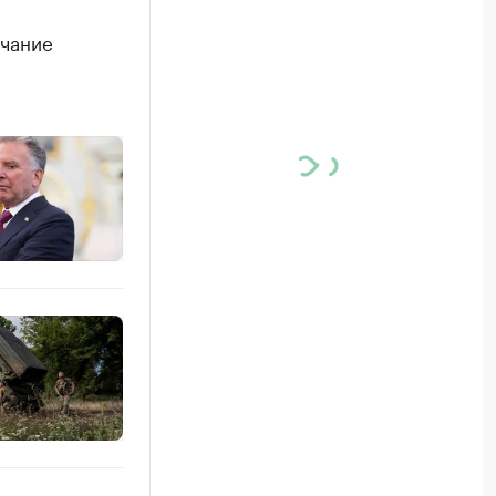
нчание