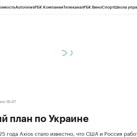
жимость
Autonews
РБК Компании
Телеканал
РБК Вино
Спорт
Школа упра
д
Стиль
Крипто
РБК Бизнес-среда
Дискуссионный клуб
Исследования
К
рагентов
Политика
Экономика
Бизнес
Технологии и медиа
Финансы
Рын
но 16:47
й план по Украине
25 года Axios стало известно, что США и Россия рабо