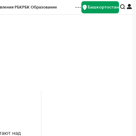
Башкортостан
вления РБК
РБК Образование
редитные рейтинги
Франшизы
Газета
ок наличной валюты
тают над