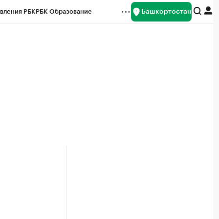
Башкортостан
вления РБК
РБК Образование
редитные рейтинги
Франшизы
Газета
ок наличной валюты