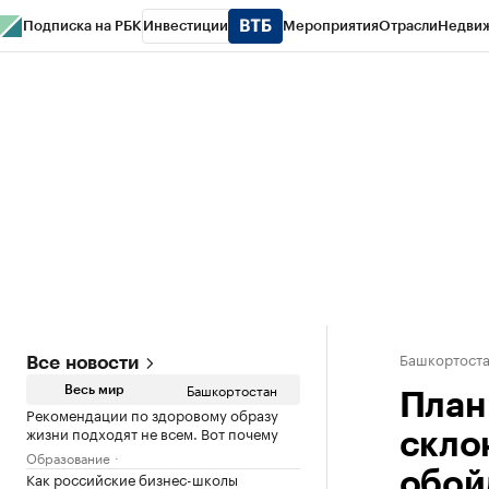
Подписка на РБК
Инвестиции
Мероприятия
Отрасли
Недви
РБК Курсы
РБК Life
Тренды
Визионеры
Национальные проекты
Горо
Спецпроекты СПб
Конференции СПб
Спецпроекты
Проверка конт
Башкортост
Все новости
Башкортостан
Весь мир
План
Рекомендации по здоровому образу
жизни подходят не всем. Вот почему
скло
Образование
Как российские бизнес-школы
обой