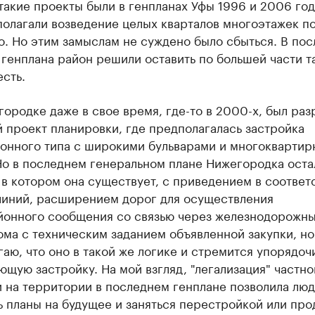
такие проекты были в генпланах Уфы 1996 и 2006 год
олагали возведение целых кварталов многоэтажек по
. Но этим замыслам не суждено было сбыться. В по
генплана район решили оставить по большей части т
есть.
ородке даже в свое время, где-то в 2000-х, был раз
 проект планировки, где предполагалась застройка
онного типа с широкими бульварами и многокварти
Но в последнем генеральном плане Нижегородка оста
 в котором она существует, с приведением в соответ
линий, расширением дорог для осуществления
йонного сообщения со связью через железнодорожны
ома с техническим заданием объявленной закупки, но
аю, что оно в такой же логике и стремится упорядоч
щую застройку. На мой взгляд, "легализация" частно
и на территории в последнем генплане позволила лю
 планы на будущее и заняться перестройкой или пр