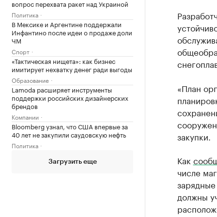
вопрос перехвата ракет над Украиной
Разработ
Политика
В Мексике и Аргентине поддержали
устойчив
Инфантино после идеи о продаже доли
обслужива
ЧМ
общеобра
Спорт
«Тактическая нищета»: как бизнес
снегоплав
имитирует нехватку денег ради выгоды
Образование
«План орг
Lamoda расширяет инструменты
поддержки российских дизайнерских
планиров
брендов
сохранен
Компании
сооружен
Bloomberg узнал, что США впервые за
40 лет не закупили саудовскую нефть
закупки.
Политика
Как
сооб
Загрузить еще
числе маг
зарядные
должны уч
расположе