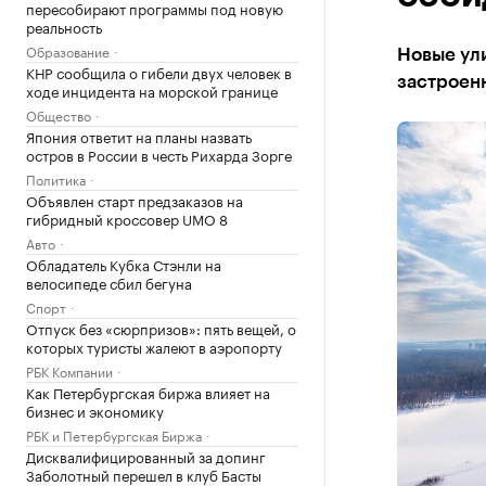
пересобирают программы под новую
реальность
Образование
Новые ули
КНР сообщила о гибели двух человек в
застроен
ходе инцидента на морской границе
Общество
Япония ответит на планы назвать
остров в России в честь Рихарда Зорге
Политика
Объявлен старт предзаказов на
гибридный кроссовер UMO 8
Авто
Обладатель Кубка Стэнли на
велосипеде сбил бегуна
Спорт
Отпуск без «сюрпризов»: пять вещей, о
которых туристы жалеют в аэропорту
РБК Компании
Как Петербургская биржа влияет на
бизнес и экономику
РБК и Петербургская Биржа
Дисквалифицированный за допинг
Заболотный перешел в клуб Басты