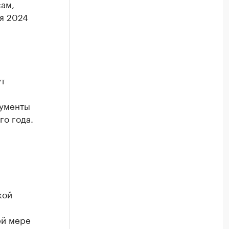
ам,
ря 2024
ут
кументы
го года.
кой
ей мере