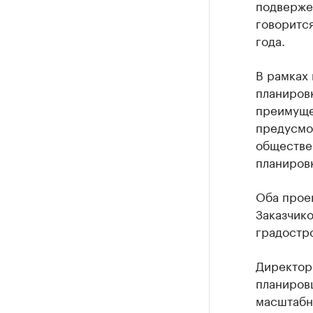
подверже
говорится
года.
В рамках 
планировк
преимуще
предусмо
обществе
планировк
Оба проек
Заказчико
градостр
Директор
планировщ
масштабн