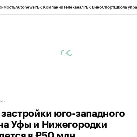
жимость
Autonews
РБК Компании
Телеканал
РБК Вино
Спорт
Школа упра
д
Стиль
Крипто
РБК Бизнес-среда
Дискуссионный клуб
Исследования
К
рагентов
Политика
Экономика
Бизнес
Технологии и медиа
Финансы
Рын
ан
 застройки юго-западного
на Уфы и Нижегородки
дется в ₽50 млн