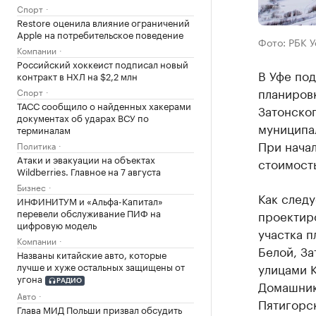
Спорт
Restore оценила влияние ограничений
Apple на потребительское поведение
Фото: РБК 
Компании
Российский хоккеист подписал новый
В Уфе под
контракт в НХЛ на $2,2 млн
планиров
Спорт
ТАСС сообщило о найденных хакерами
Затонског
документах об ударах ВСУ по
муниципа
терминалам
При начал
Политика
Атаки и эвакуации на объектах
стоимость
Wildberries. Главное на 7 августа
Бизнес
Как следу
ИНФИНИТУМ и «Альфа-Капитал»
перевели обслуживание ПИФ на
проектир
цифровую модель
участка п
Компании
Белой, З
Названы китайские авто, которые
лучше и хуже остальных защищены от
улицами К
угона
Домашнико
РАДИО
Авто
Пятигорс
Глава МИД Польши призвал обсудить