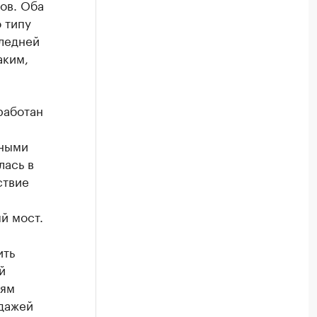
ов. Оба
 типу
следней
аким,
работан
рными
лась в
ствие
й мост.
ить
й
дям
одажей