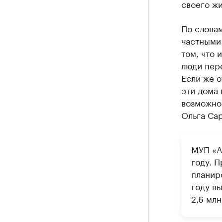
своего жи
По слова
частными 
том, что 
люди пере
Если же о
эти дома 
возможнос
Ольга Сар
МУП «А
году. 
планир
году вы
2,6 млн