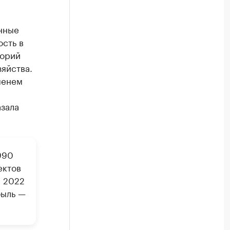
нные
ость в
торий
яйства.
менем
зала
990
ектов
В 2022
быль —