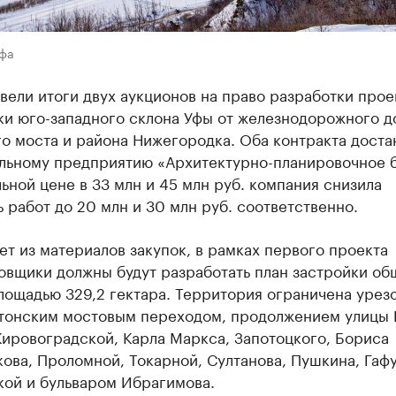
Уфа
вели итоги двух аукционов на право разработки прое
ки юго-западного склона Уфы от железнодорожного д
о моста и района Нижегородка. Оба контракта доста
льному предприятию «Архитектурно-планировочное 
ьной цене в 33 млн и 45 млн руб. компания снизила
 работ до 20 млн и 30 млн руб. соответственно.
ет из материалов закупок, в рамках первого проекта
овщики должны будут разработать план застройки о
лощадью 329,2 гектара. Территория ограничена урез
атонским мостовым переходом, продолжением улицы
ировоградской, Карла Маркса, Запотоцкого, Бориса
ва, Проломной, Токарной, Султанова, Пушкина, Гаф
кой и бульваром Ибрагимова.