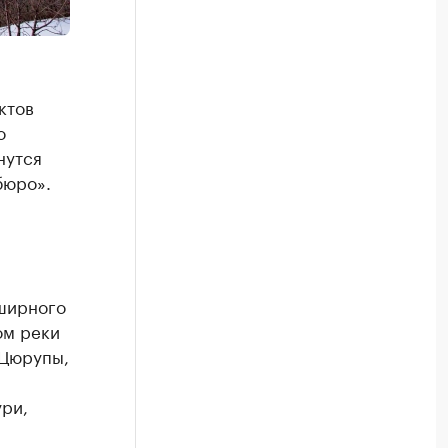
ктов
о
нутся
бюро».
бширного
ом реки
 Цюрупы,
ури,