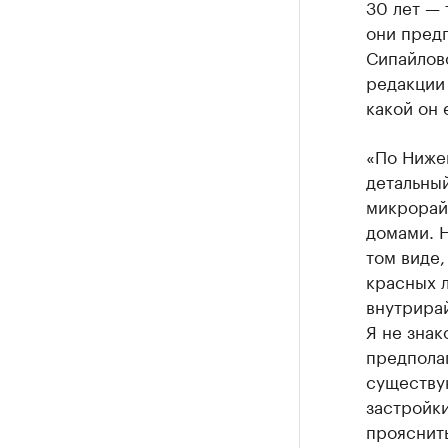
30 лет — 
они предп
Сипайлово
редакции 
какой он 
«По Нижег
детальный
микрорай
домами. 
том виде,
красных 
внутрира
Я не знак
предполаг
существую
застройк
прояснить