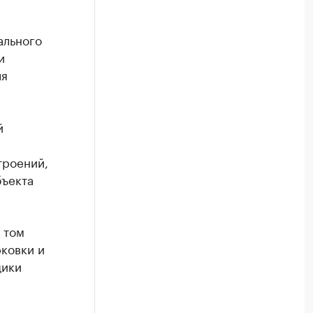
ального
и
ля
й
троений,
бъекта
 том
рковки и
щики