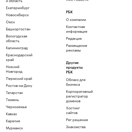
и область
Екатеринбург
РБК
Новосибирск
О компании
Омск
Контактная
Башкортостан
информация
Вологодская
Редакция
область
Размещение
Калининград
рекламы
Краснодарский
край
Другие
Нижний
продукты
Новгород
РБК
Пермский край
Облако для
бизнеса
Ростов-на-Дону
Корпоративный
Татарстан
регистратор
Тюмень
доменов
Черноземье
Хостинг
сайтов
Кавказ
Рег.решения
Карелия
Знакомства
Мурманск