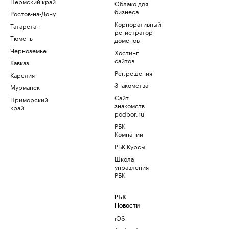
Пермский край
Облако для
бизнеса
Ростов-на-Дону
Корпоративный
Татарстан
регистратор
Тюмень
доменов
Черноземье
Хостинг
сайтов
Кавказ
Рег.решения
Карелия
Знакомства
Мурманск
Сайт
Приморский
знакомств
край
podbor.ru
РБК
Компании
РБК Курсы
Школа
управления
РБК
РБК
Новости
iOS