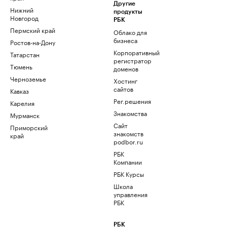
Другие
Нижний
продукты
Новгород
РБК
Пермский край
Облако для
бизнеса
Ростов-на-Дону
Корпоративный
Татарстан
регистратор
Тюмень
доменов
Черноземье
Хостинг
сайтов
Кавказ
Рег.решения
Карелия
Знакомства
Мурманск
Сайт
Приморский
знакомств
край
podbor.ru
РБК
Компании
РБК Курсы
Школа
управления
РБК
РБК