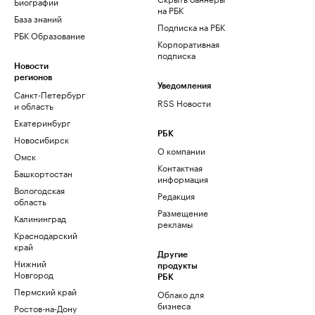
Биографии
на РБК
База знаний
Подписка на РБК
РБК Образование
Корпоративная
подписка
Новости
регионов
Уведомления
Санкт-Петербург
RSS Новости
и область
Екатеринбург
РБК
Новосибирск
О компании
Омск
Контактная
Башкортостан
информация
Вологодская
Редакция
область
Размещение
Калининград
рекламы
Краснодарский
край
Другие
Нижний
продукты
Новгород
РБК
Пермский край
Облако для
бизнеса
Ростов-на-Дону