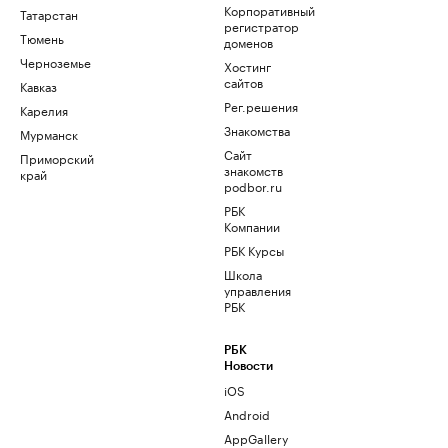
Корпоративный
Татарстан
регистратор
Тюмень
доменов
Черноземье
Хостинг
сайтов
Кавказ
Рег.решения
Карелия
Знакомства
Мурманск
Сайт
Приморский
знакомств
край
podbor.ru
РБК
Компании
РБК Курсы
Школа
управления
РБК
РБК
Новости
iOS
Android
AppGallery