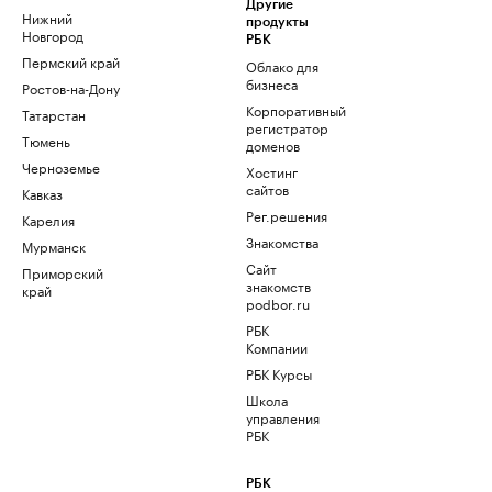
Другие
Нижний
продукты
Новгород
РБК
Пермский край
Облако для
бизнеса
Ростов-на-Дону
Корпоративный
Татарстан
регистратор
Тюмень
доменов
Черноземье
Хостинг
сайтов
Кавказ
Рег.решения
Карелия
Знакомства
Мурманск
Сайт
Приморский
знакомств
край
podbor.ru
РБК
Компании
РБК Курсы
Школа
управления
РБК
РБК