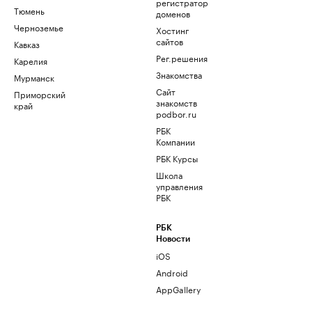
регистратор
Тюмень
доменов
Черноземье
Хостинг
сайтов
Кавказ
Рег.решения
Карелия
Знакомства
Мурманск
Сайт
Приморский
знакомств
край
podbor.ru
РБК
Компании
РБК Курсы
Школа
управления
РБК
РБК
Новости
iOS
Android
AppGallery