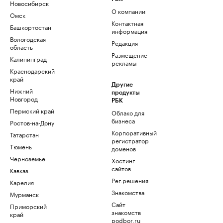
Новосибирск
О компании
Омск
Контактная
Башкортостан
информация
Вологодская
Редакция
область
Размещение
Калининград
рекламы
Краснодарский
край
Другие
Нижний
продукты
Новгород
РБК
Пермский край
Облако для
бизнеса
Ростов-на-Дону
Корпоративный
Татарстан
регистратор
Тюмень
доменов
Черноземье
Хостинг
сайтов
Кавказ
Рег.решения
Карелия
Знакомства
Мурманск
Сайт
Приморский
знакомств
край
podbor.ru