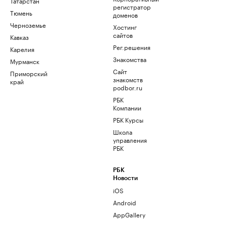
Татарстан
регистратор
Тюмень
доменов
Черноземье
Хостинг
сайтов
Кавказ
Рег.решения
Карелия
Знакомства
Мурманск
Сайт
Приморский
знакомств
край
podbor.ru
РБК
Компании
РБК Курсы
Школа
управления
РБК
РБК
Новости
iOS
Android
AppGallery