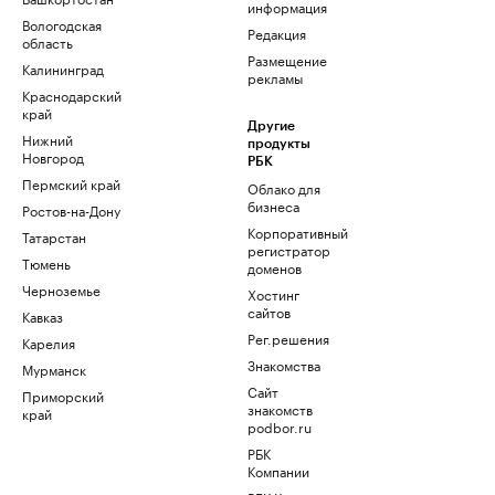
информация
Вологодская
Редакция
область
Размещение
Калининград
рекламы
Краснодарский
край
Другие
Нижний
продукты
Новгород
РБК
Пермский край
Облако для
бизнеса
Ростов-на-Дону
Корпоративный
Татарстан
регистратор
Тюмень
доменов
Черноземье
Хостинг
сайтов
Кавказ
Рег.решения
Карелия
Знакомства
Мурманск
Сайт
Приморский
знакомств
край
podbor.ru
РБК
Компании