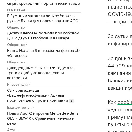
сыры, крокодилы и органический сидр
пациенто
РБК и РСХБ
COVID-19.
В Румынии затопили четыре баржи в
— люди с
рукаве Дуная для подачи воды на АЭС
Общество
Десятки человек погибли при лобовом
За сутки 
ДТП с двумя автобусами в Нигере
инфициро
Общество
Бинго Нолана: 9 интересных фактов об
«Одиссее»
За день в
Общество
44 799 ж
Дивидендные гэпы в 2026 году: две
кампания 
трети акций уже восстановили
котировки
Башкирии
Инвестиции
вакцинир
Сын совладельца
«Башнефтегеофизики» Адиева
проиграл дело против компании
Как
сооб
Башкортостан
«Здоровое
Новый Audi Q9 против Mercedes-Benz
примут м
GLS и BMW X7. Сравнение, мнения и
цены
пункты с 
Авто
итогам а