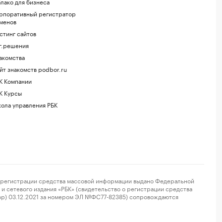
лако для бизнеса
рпоративный регистратор
менов
стинг сайтов
г.решения
акомства
йт знакомств podbor.ru
К Компании
К Курсы
ола управления РБК
регистрации средства массовой информации выдано Федеральной
и сетевого издания «РБК» (свидетельство о регистрации средства
ор) 03.12.2021 за номером ЭЛ №ФС77-82385) сопровождаются