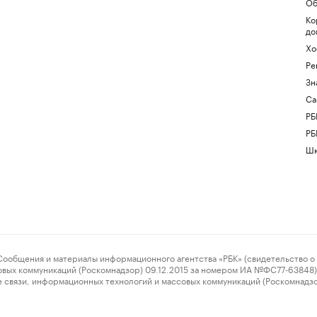
Об
Ко
до
Хо
Ре
Зн
Са
РБ
РБ
Шк
ения и материалы информационного агентства «РБК» (свидетельство о 
овых коммуникаций (Роскомнадзор) 09.12.2015 за номером ИА №ФС77-63848) 
 связи, информационных технологий и массовых коммуникаций (Роскомнадз