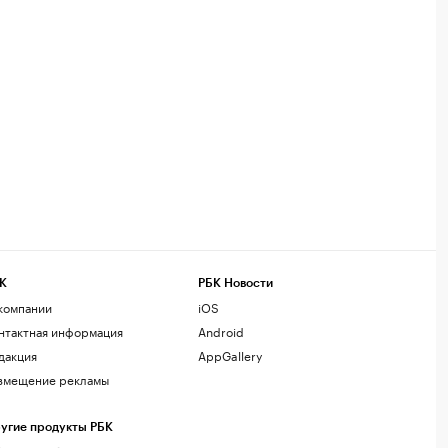
К
РБК Новости
компании
iOS
нтактная информация
Android
дакция
AppGallery
змещение рекламы
угие продукты РБК