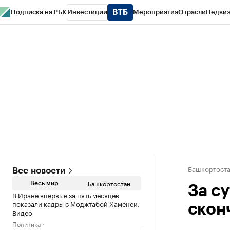
Подписка на РБК
Инвестиции
Мероприятия
Отрасли
Недви
РБК Курсы
РБК Life
Тренды
Визионеры
Национальные проекты
Горо
Спецпроекты СПб
Конференции СПб
Спецпроекты
Проверка конт
Башкортост
Все новости
Башкортостан
Весь мир
За с
В Иране впервые за пять месяцев
показали кадры с Моджтабой Хаменеи.
скон
Видео
Политика