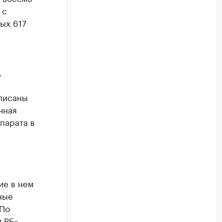
 с
ых 617
.
ыписаны
чная
парата в
ие в нем
ные
 По
й РБ» —