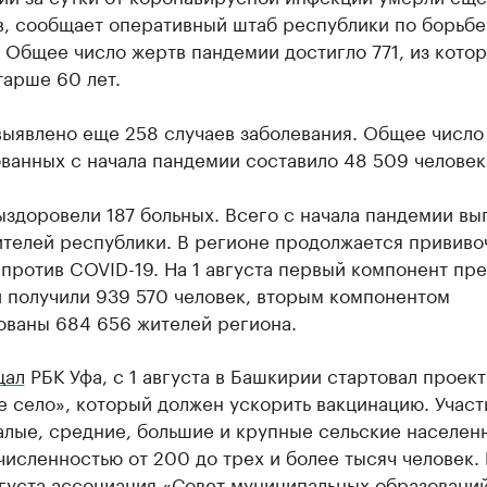
в, сообщает оперативный штаб республики по борьбе
 Общее число жертв пандемии достигло 771, из котор
тарше 60 лет.
выявлено еще 258 случаев заболевания. Общее число
ванных с начала пандемии составило 48 509 человек
ыздоровели 187 больных. Всего с начала пандемии в
ителей республики. В регионе продолжается прививо
против COVID-19. На 1 августа первый компонент пре
 получили 939 570 человек, вторым компонентом
ованы 684 656 жителей региона.
щал
РБК Уфа, с 1 августа в Башкирии стартовал проект
 село», который должен ускорить вакцинацию. Участ
алые, средние, большие и крупные сельские населен
численностью от 200 до трех и более тысяч человек.
вгуста ассоциация «Совет муниципальных образовани