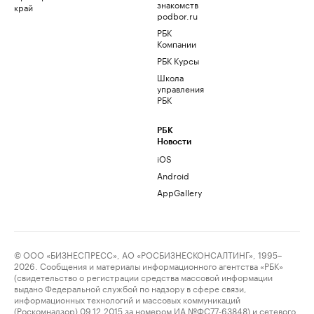
знакомств
край
podbor.ru
РБК
Компании
РБК Курсы
Школа
управления
РБК
РБК
Новости
iOS
Android
AppGallery
© ООО «БИЗНЕСПРЕСС», АО «РОСБИЗНЕСКОНСАЛТИНГ», 1995–
2026. Сообщения и материалы информационного агентства «РБК»
(свидетельство о регистрации средства массовой информации
выдано Федеральной службой по надзору в сфере связи,
информационных технологий и массовых коммуникаций
(Роскомнадзор) 09.12.2015 за номером ИА №ФС77-63848) и сетевого