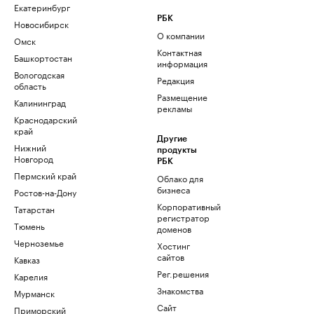
Екатеринбург
РБК
Новосибирск
О компании
Омск
Контактная
Башкортостан
информация
Вологодская
Редакция
область
Размещение
Калининград
рекламы
Краснодарский
край
Другие
Нижний
продукты
Новгород
РБК
Пермский край
Облако для
бизнеса
Ростов-на-Дону
Корпоративный
Татарстан
регистратор
Тюмень
доменов
Черноземье
Хостинг
сайтов
Кавказ
Рег.решения
Карелия
Знакомства
Мурманск
Сайт
Приморский