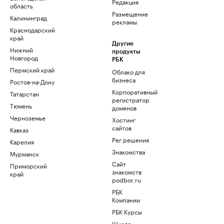
Редакция
область
Размещение
Калининград
рекламы
Краснодарский
край
Другие
Нижний
продукты
Новгород
РБК
Пермский край
Облако для
бизнеса
Ростов-на-Дону
Корпоративный
Татарстан
регистратор
Тюмень
доменов
Черноземье
Хостинг
сайтов
Кавказ
Рег.решения
Карелия
Знакомства
Мурманск
Сайт
Приморский
знакомств
край
podbor.ru
РБК
Компании
РБК Курсы
Школа