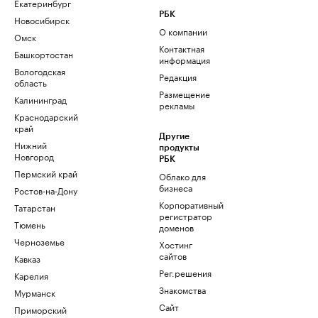
Екатеринбург
РБК
Новосибирск
О компании
Омск
Контактная
Башкортостан
информация
Вологодская
Редакция
область
Размещение
Калининград
рекламы
Краснодарский
край
Другие
Нижний
продукты
Новгород
РБК
Пермский край
Облако для
бизнеса
Ростов-на-Дону
Корпоративный
Татарстан
регистратор
Тюмень
доменов
Черноземье
Хостинг
сайтов
Кавказ
Рег.решения
Карелия
Знакомства
Мурманск
Сайт
Приморский
знакомств