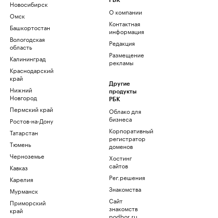
РБК
Новосибирск
О компании
Омск
Контактная
Башкортостан
информация
Вологодская
Редакция
область
Размещение
Калининград
рекламы
Краснодарский
край
Другие
Нижний
продукты
Новгород
РБК
Пермский край
Облако для
бизнеса
Ростов-на-Дону
Корпоративный
Татарстан
регистратор
Тюмень
доменов
Черноземье
Хостинг
сайтов
Кавказ
Рег.решения
Карелия
Знакомства
Мурманск
Сайт
Приморский
знакомств
край
podbor.ru