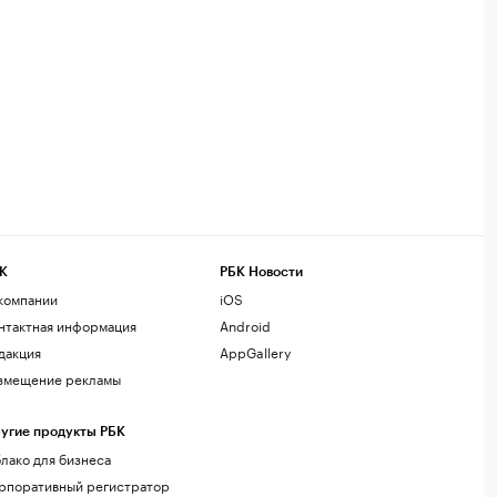
К
РБК Новости
компании
iOS
нтактная информация
Android
дакция
AppGallery
змещение рекламы
угие продукты РБК
лако для бизнеса
рпоративный регистратор