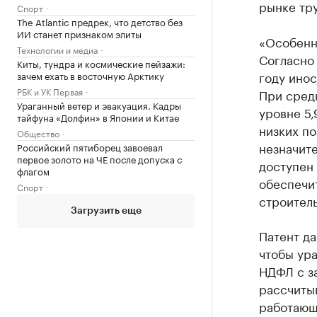
рынке тру
Спорт
The Atlantic предрек, что детство без
ИИ станет признаком элиты
«Особенн
Технологии и медиа
Согласно
Киты, тундра и космические пейзажи:
году инос
зачем ехать в восточную Арктику
РБК и УК Первая
При сред
Ураганный ветер и эвакуация. Кадры
уровне 5,
тайфуна «Долфин» в Японии и Китае
низких по
Общество
незначите
Российский пятиборец завоевал
первое золото на ЧЕ после допуска с
доступен 
флагом
обеспечи
Спорт
строитель
Загрузить еще
Патент да
чтобы ура
НДФЛ с за
рассчитыв
работающ