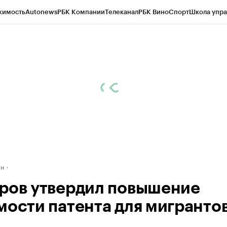
жимость
Autonews
РБК Компании
Телеканал
РБК Вино
Спорт
Школа упра
д
Стиль
Крипто
РБК Бизнес-среда
Дискуссионный клуб
Исследования
К
рагентов
Политика
Экономика
Бизнес
Технологии и медиа
Финансы
Рын
ан
ров утвердил повышение
мости патента для мигрантов