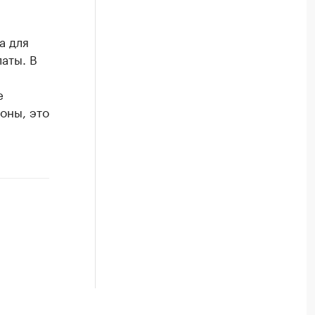
а для
аты. В
е
оны, это