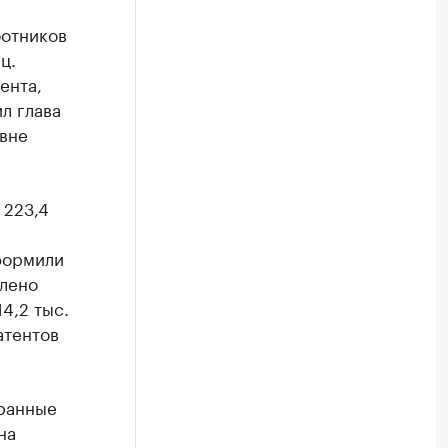
ботников
ц.
ента,
л глава
вне
 223,4
оформили
млено
14,2 тыс.
атентов
ранные
на