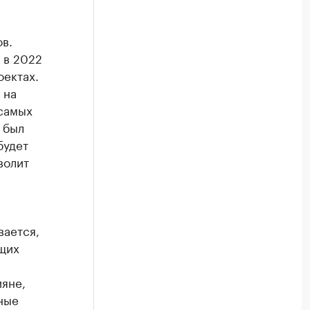
в.
 в 2022
оектах.
 на
 самых
 был
будет
волит
вается,
ющих
ияне,
ные