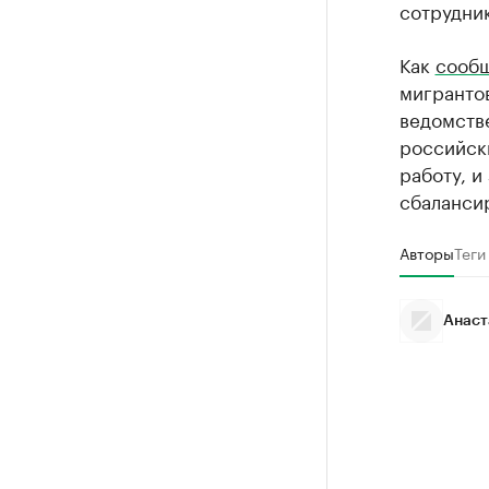
сотрудник
Как
сооб
мигрантов
ведомстве
российск
работу, и
сбалансир
Авторы
Теги
Анаст