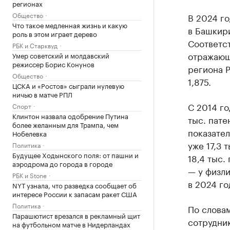
регионах
Общество
В 2024 го
Что такое медленная жизнь и какую
в Башкири
роль в этом играет дерево
Соответс
РБК и Старквуд
отражающ
Умер советский и молдавский
режиссер Борис Конунов
региона 
Общество
1,875.
ЦСКА и «Ростов» сыграли нулевую
ничью в матче РПЛ
С 2014 го
Спорт
Клинтон назвала одобрение Путина
тыс. пате
более желанным для Трампа, чем
показател
Нобелевка
уже 17,3 
Политика
Будущее Ходынского поля: от пашни и
18,4 тыс.
аэродрома до города в городе
— у физли
РБК и Stone
в 2024 го
NYT узнала, что разведка сообщает об
интересе России к запасам ракет США
Политика
По слова
Парашютист врезался в рекламный щит
сотрудник
на футбольном матче в Нидерландах