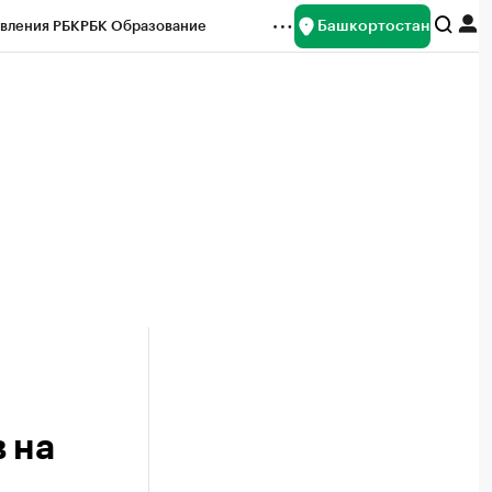
Башкортостан
вления РБК
РБК Образование
редитные рейтинги
Франшизы
Газета
ок наличной валюты
 на