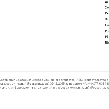
до
Хо
Ре
Зн
Са
РБ
РБ
Шк
ения и материалы информационного агентства «РБК» (свидетельство о 
овых коммуникаций (Роскомнадзор) 09.12.2015 за номером ИА №ФС77-63848) 
 связи, информационных технологий и массовых коммуникаций (Роскомнадз