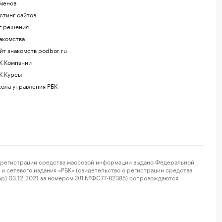
менов
стинг сайтов
г.решения
акомства
йт знакомств podbor.ru
К Компании
К Курсы
ола управления РБК
регистрации средства массовой информации выдано Федеральной
и сетевого издания «РБК» (свидетельство о регистрации средства
ор) 03.12.2021 за номером ЭЛ №ФС77-82385) сопровождаются