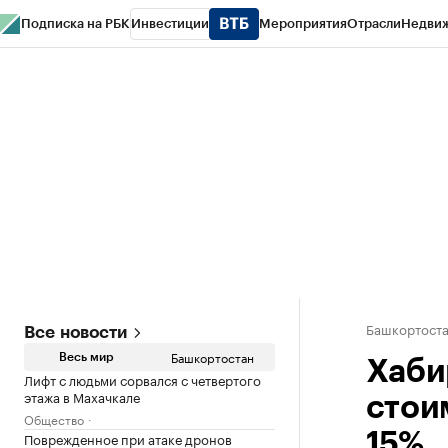
Подписка на РБК
Инвестиции
Мероприятия
Отрасли
Недви
РБК Курсы
РБК Life
Тренды
Визионеры
Национальные проекты
Горо
Спецпроекты СПб
Конференции СПб
Спецпроекты
Проверка конт
Башкортост
Все новости
Башкортостан
Весь мир
Хаби
Лифт с людьми сорвался с четвертого
этажа в Махачкале
стои
Общество
Поврежденное при атаке дронов
15%