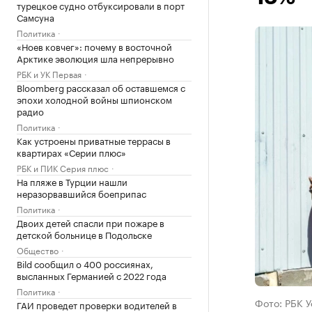
турецкое судно отбуксировали в порт
Самсуна
Политика
«Ноев ковчег»: почему в восточной
Арктике эволюция шла непрерывно
РБК и УК Первая
Bloomberg рассказал об оставшемся с
эпохи холодной войны шпионском
радио
Политика
Как устроены приватные террасы в
квартирах «Серии плюс»
РБК и ПИК Серия плюс
На пляже в Турции нашли
неразорвавшийся боеприпас
Политика
Двоих детей спасли при пожаре в
детской больнице в Подольске
Общество
Bild сообщил о 400 россиянах,
высланных Германией с 2022 года
Политика
Фото: РБК 
ГАИ проведет проверки водителей в