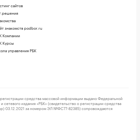
стинг сайтов
г.решения
акомства
йт знакомств podbor.ru
К Компании
К Курсы
ола управления РБК
регистрации средства массовой информации выдано Федеральной
и сетевого издания «РБК» (свидетельство о регистрации средства
ор) 03.12.2021 за номером ЭЛ №ФС77-82385) сопровождаются