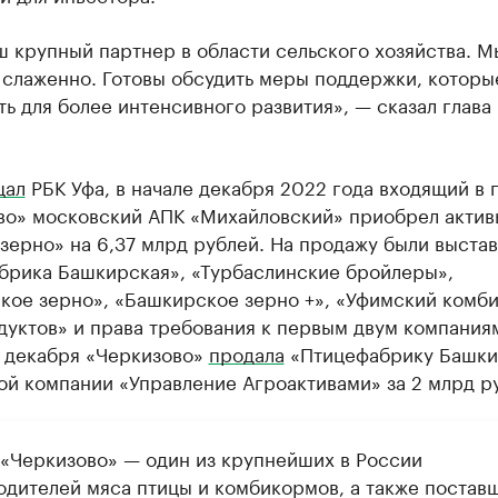
 крупный партнер в области сельского хозяйства. М
 слаженно. Готовы обсудить меры поддержки, котор
ть для более интенсивного развития», — сказал глава
щал
РБК Уфа, в начале декабря 2022 года входящий в 
во» московский АПК «Михайловский» приобрел актив
зерно» на 6,37 млрд рублей. На продажу были выста
брика Башкирская», «Турбаслинские бройлеры»,
кое зерно», «Башкирское зерно +», «Уфимский комби
уктов» и права требования к первым двум компаниям
 декабря «Черкизово»
продала
«Птицефабрику Башки
ой компании «Управление Агроактивами» за 2 млрд р
 «Черкизово» — один из крупнейших в России
одителей мяса птицы и комбикормов, а также постав