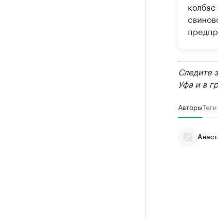
колбас 
свинов
предпр
Следите 
Уфа и в г
Авторы
Теги
Анаст