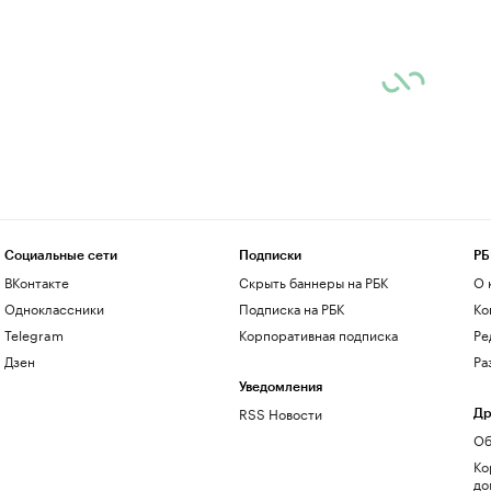
Социальные сети
Подписки
РБ
ВКонтакте
Скрыть баннеры на РБК
О 
Одноклассники
Подписка на РБК
Ко
Telegram
Корпоративная подписка
Ре
Дзен
Ра
Уведомления
RSS Новости
Др
Об
Ко
до