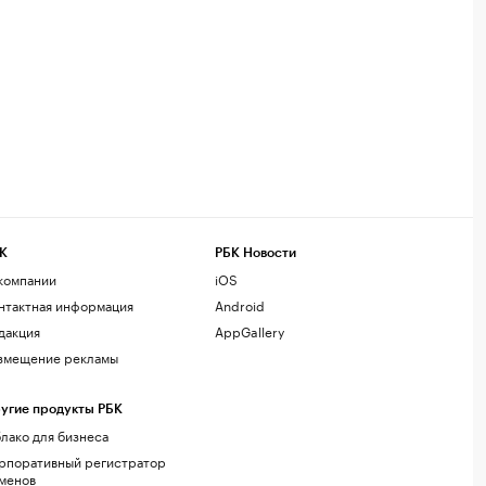
К
РБК Новости
компании
iOS
нтактная информация
Android
дакция
AppGallery
змещение рекламы
угие продукты РБК
лако для бизнеса
рпоративный регистратор
менов