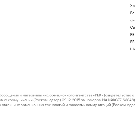
Хо
Ре
Зн
Са
РБ
РБ
Шк
ения и материалы информационного агентства «РБК» (свидетельство о 
овых коммуникаций (Роскомнадзор) 09.12.2015 за номером ИА №ФС77-63848) 
 связи, информационных технологий и массовых коммуникаций (Роскомнадз