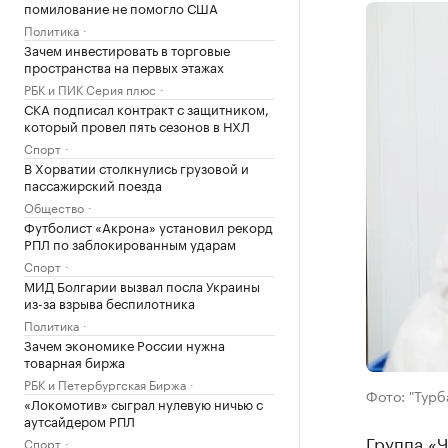
помилование не помогло США
Политика
Зачем инвестировать в торговые
пространства на первых этажах
РБК и ПИК Серия плюс
СКА подписал контракт с защитником,
который провел пять сезонов в НХЛ
Спорт
В Хорватии столкнулись грузовой и
пассажирский поезда
Общество
Футболист «Акрона» установил рекорд
РПЛ по заблокированным ударам
Спорт
МИД Болгарии вызвал посла Украины
из-за взрыва беспилотника
Политика
Зачем экономике России нужна
товарная биржа
РБК и Петербургская Биржа
Фото: "Тур
«Локомотив» сыграл нулевую ничью с
аутсайдером РПЛ
Группа «
Спорт