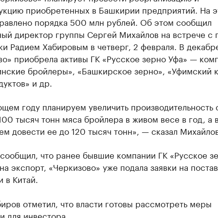
укцию приобретенных в Башкирии предприятий. На э
правлено порядка 500 млн рублей. Об этом сообщил
ный директор группы Сергей Михайлов на встрече с 
и Радием Хабировым в четверг, 2 февраля. В декабр
во» приобрела активы ГК «Русское зерно Уфа» — ком
инские бройлеры», «Башкирское зерно», «Уфимский 
уктов» и др.
ющем году планируем увеличить производительность 
100 тысяч тонн мяса бройлера в живом весе в год, а 
м довести ее до 120 тысяч тонн», — сказал Михайлов
 сообщил, что ранее бывшие компании ГК «Русское з
на экспорт, «Черкизово» уже подала заявки на поста
 в Китай.
иров отметил, что власти готовы рассмотреть меры
и для инвестора.