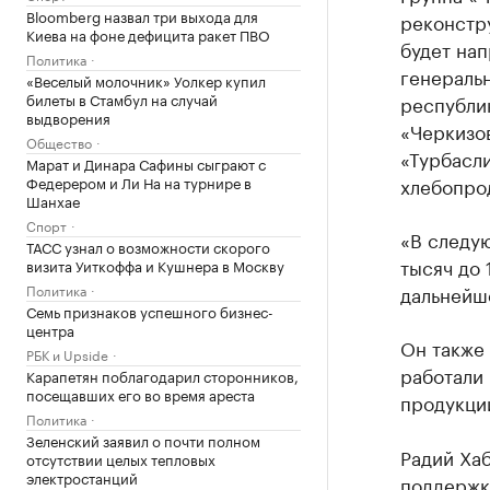
Bloomberg назвал три выхода для
реконстр
Киева на фоне дефицита ракет ПВО
будет на
Политика
генераль
«Веселый молочник» Уолкер купил
билеты в Стамбул на случай
республик
выдворения
«Черкизо
Общество
«Турбасл
Марат и Динара Сафины сыграют с
Федерером и Ли На на турнире в
хлебопрод
Шанхае
Спорт
«В следу
ТАСС узнал о возможности скорого
тысяч до 
визита Уиткоффа и Кушнера в Москву
Политика
дальнейше
Семь признаков успешного бизнес-
центра
Он также
РБК и Upside
работали 
Карапетян поблагодарил сторонников,
посещавших его во время ареста
продукции
Политика
Зеленский заявил о почти полном
Радий Хаб
отсутствии целых тепловых
электростанций
поддержк