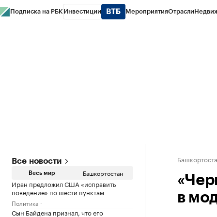
Подписка на РБК
Инвестиции
Мероприятия
Отрасли
Недви
РБК Курсы
РБК Life
Тренды
Визионеры
Национальные проекты
Горо
Спецпроекты СПб
Конференции СПб
Спецпроекты
Проверка конт
Башкортост
Все новости
Башкортостан
Весь мир
«Чер
Иран предложил США «исправить
поведение» по шести пунктам
в мо
Политика
Сын Байдена признал, что его