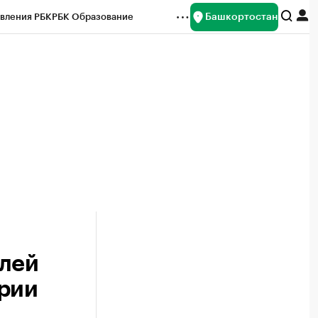
Башкортостан
вления РБК
РБК Образование
редитные рейтинги
Франшизы
Газета
ок наличной валюты
блей
ирии