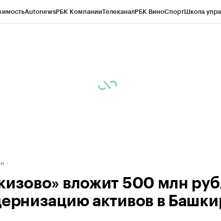
жимость
Autonews
РБК Компании
Телеканал
РБК Вино
Спорт
Школа упра
д
Стиль
Крипто
РБК Бизнес-среда
Дискуссионный клуб
Исследования
К
рагентов
Политика
Экономика
Бизнес
Технологии и медиа
Финансы
Рын
ан
кизово» вложит 500 млн ру
дернизацию активов в Башк