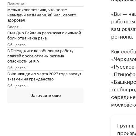
Политика
Мельникова заявила, что после
«Вы — наш
невыдачи визы на ЧЕ ей жаль своего
здоровья
работаем
Спорт
вам оказа
Сын Джо Байдена рассказал о сильной
региона.
боли отца из-за рака
Общество
Как
сооб
В Геленджике возобновили работу
пляжей после отмены режима
«Черкизо
опасности БПЛА
«Русское 
Общество
«Птицефа
В Финляндии с марта 2027 года введут
экзамен на гражданство
«Башкирс
Общество
хлебопрод
середине
Загрузить еще
московск
Группа
произв