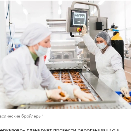
баслинские бройлеры"
Черкизово» планирует провести реорганизацию и