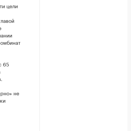
ти цели
главой
е
пании
комбинат
с 65
в
.
ерно» не
вки