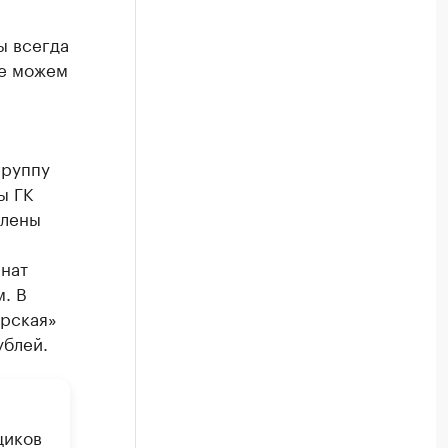
ы всегда
ые можем
группу
ы ГК
влены
нат
. В
рская»
ублей.
щиков