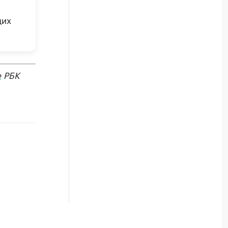
щих
е
РБК