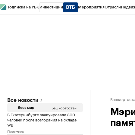
Подписка на РБК
Инвестиции
Мероприятия
Отрасли
Недви
РБК Курсы
РБК Life
Тренды
Визионеры
Национальные проекты
Горо
Спецпроекты СПб
Конференции СПб
Спецпроекты
Проверка конт
Башкортост
Все новости
Башкортостан
Весь мир
Мэри
В Екатеринбурге эвакуировали 800
человек после возгорания на складе
памя
WB
Политика