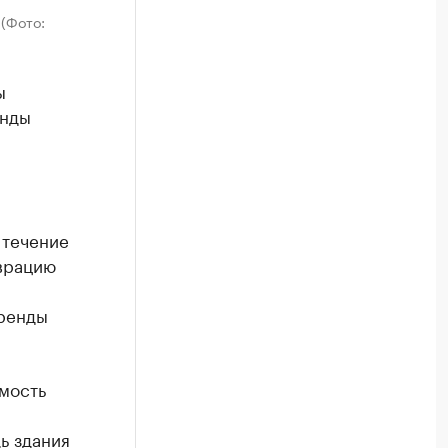
(Фото:
ы
енды
 течение
врацию
аренды
мость
дь здания