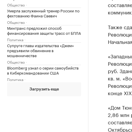
составляе
Общество
Умерла заслуженный тренер России по
коммуник
фехтованию Фаина Саевич
Общество
Также сда
Минтранс предложил способ
финансирования защиты трасс от БПЛА
Революции
Политика
Начальная
Супруге главы издательства «Джем»
предъявили обвинение в
«Западны
мошенничестве
Общество
Революции
Bloomberg узнал о серии самоубийств
руб. Здан
в Киберкомандовании США
кв. м. «В
Политика
Революции
Загрузить еще
конце XIX
«Дом Тюни
2,86 млн 
составляе
Октябрьск