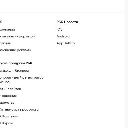
К
РБК Новости
компании
iOS
нтактная информация
Android
дакция
AppGallery
змещение рекламы
угие продукты РБК
лако для бизнеса
рпоративный регистратор
менов
стинг сайтов
г.решения
акомства
йт знакомств podbor.ru
К Компании
К Курсы