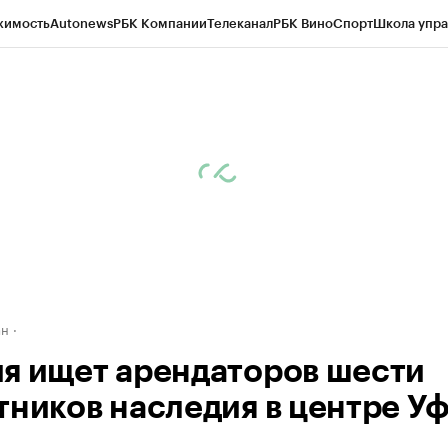
жимость
Autonews
РБК Компании
Телеканал
РБК Вино
Спорт
Школа упра
д
Стиль
Крипто
РБК Бизнес-среда
Дискуссионный клуб
Исследования
К
рагентов
Политика
Экономика
Бизнес
Технологии и медиа
Финансы
Рын
ан
я ищет арендаторов шести
тников наследия в центре У