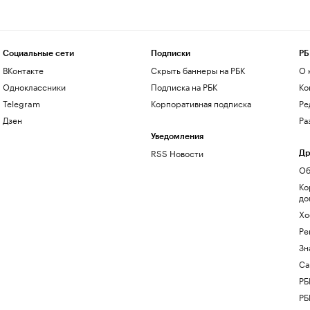
Социальные сети
Подписки
РБ
ВКонтакте
Скрыть баннеры на РБК
О 
Одноклассники
Подписка на РБК
Ко
Telegram
Корпоративная подписка
Ре
Дзен
Ра
Уведомления
RSS Новости
Др
Об
Ко
до
Хо
Ре
Зн
Са
РБ
РБ