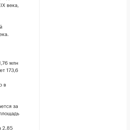
IX века,
й
ека.
1,76 млн
ет 173,6
о в
ется за
 площадь
 2,85