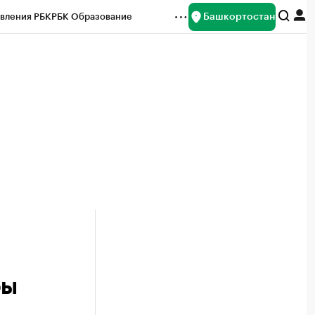
Башкортостан
вления РБК
РБК Образование
редитные рейтинги
Франшизы
Газета
ок наличной валюты
фы