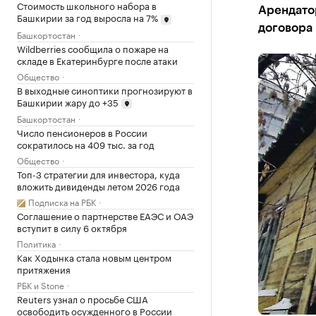
Стоимость школьного набора в
Арендатор
Башкирии за год выросла на 7%
договора
Башкортостан
Wildberries сообщила о пожаре на
складе в Екатеринбурге после атаки
Общество
В выходные синоптики прогнозируют в
Башкирии жару до +35
Башкортостан
Число пенсионеров в России
сократилось на 409 тыс. за год
Общество
Топ-3 стратегии для инвестора, куда
вложить дивиденды летом 2026 года
Подписка на РБК
Соглашение о партнерстве ЕАЭС и ОАЭ
вступит в силу 6 октября
Политика
Как Ходынка стала новым центром
притяжения
РБК и Stone
Reuters узнал о просьбе США
освободить осужденного в России