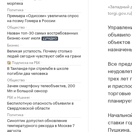
морпеха
«Западный д
Политика
torgi.gov.ru
Премьера «Одиссеи» увеличила спрос
на поэму Гомера в России
Управлен
Общество
Назван топ-30 самых востребованных
объявило
бизнес-книг июля
РАДИО
объектов 
Бизнес
назначены
Великая усталость. Почему столько
людей сегодня чувствуют себя на грани
Подписка на РБК
Все предл
В Таиланде при стрельбе в школе
неудовле
погибли два человека
трех лет
Общество
и приспо
Зачем смартфону телеобъектив, 200
Мп и большой сенсор
торговые
РБК и Huawei
планирует
Беспилотную опасность объявили в
Свердловской области
Начальной
Политика
Синоптик допустил обновление
ставки го
температурного рекорда в Москве 7
Пушкина, 
августа