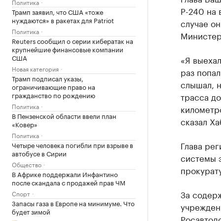
Политика
Р-240 на 
Трамп заявил, что США «тоже
нуждаются» в ракетах для Patriot
случае он
Политика
Министер
Reuters сообщил о серии кибератак на
крупнейшие финансовые компании
США
«Я выехал
Новая категория
раз попал
Трамп подписал указы,
слышал, н
ограничивающие право на
гражданство по рождению
трасса до
Политика
километро
В Пензенской области ввели план
сказал Ха
«Ковер»
Политика
Глава рег
Четыре человека погибли при взрыве в
автобусе в Сирии
системы 
Общество
прокурату
В Африке поддержали Инфантино
после скандала с продажей прав ЧМ
За содер
Спорт
Запасы газа в Европе на минимуме. Что
учрежден
будет зимой
Росавтод