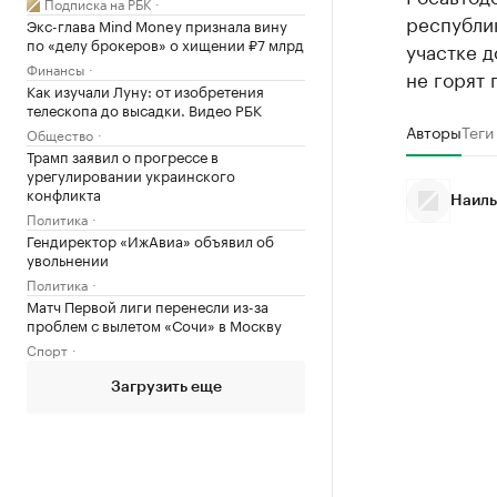
Подписка на РБК
республи
Экс-глава Mind Money признала вину
по «делу брокеров» о хищении ₽7 млрд
участке д
Финансы
не горят 
Как изучали Луну: от изобретения
телескопа до высадки. Видео РБК
Авторы
Теги
Общество
Трамп заявил о прогрессе в
урегулировании украинского
конфликта
Наиль
Политика
Гендиректор «ИжАвиа» объявил об
увольнении
Политика
Матч Первой лиги перенесли из-за
проблем с вылетом «Сочи» в Москву
Спорт
Загрузить еще