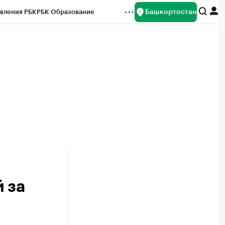
Башкортостан
вления РБК
РБК Образование
редитные рейтинги
Франшизы
Газета
ок наличной валюты
 за