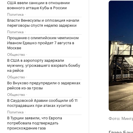
США ввели санкции в отношении
военного атташе Кубы в России
Политика
Власти Венесуэлы и оппозиция начали
переговоры спустя неделю задержки
Политика
Прощание с олимпийским чемпионом
Иваном Едешко пройдет 7 августа в
Москве
Общество
В США в аэропорту задержали
мужчину, угрожавшего взорвать бомбу
на рейсе
Общество
Во Внуково предупредили о задержках
рейсов из-за грозы
Общество
В Саудовской Аравии сообщили об 11
пострадавших при атаках хуситов
Политика
В Турции заявили, что Европа
Фото: Минт
потребовала подтверждать
происхождение газа
Глава Ба