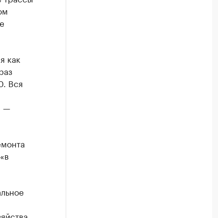
ом
е
я как
раз
0. Вся
» —
емонта
«в
альное
зяйства