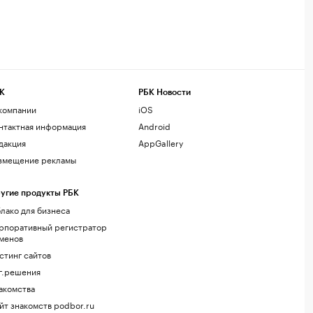
К
РБК Новости
компании
iOS
нтактная информация
Android
дакция
AppGallery
змещение рекламы
угие продукты РБК
лако для бизнеса
рпоративный регистратор
менов
стинг сайтов
г.решения
акомства
йт знакомств podbor.ru