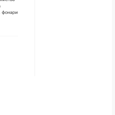
а
, фонари