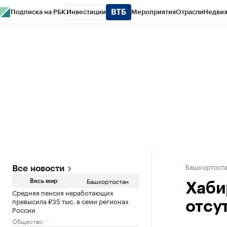
Подписка на РБК
Инвестиции
Мероприятия
Отрасли
Недви
РБК Курсы
РБК Life
Тренды
Визионеры
Национальные проекты
Горо
Спецпроекты СПб
Конференции СПб
Спецпроекты
Проверка конт
Башкортост
Все новости
Башкортостан
Весь мир
Хаби
Средняя пенсия неработающих
превысила ₽35 тыс. в семи регионах
отсу
России
Общество