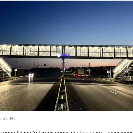
ранс РБ
шкирии Радий Хабиров поручил обеспечить освещени