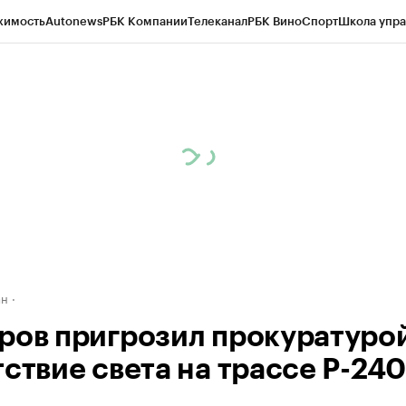
жимость
Autonews
РБК Компании
Телеканал
РБК Вино
Спорт
Школа упра
д
Стиль
Крипто
РБК Бизнес-среда
Дискуссионный клуб
Исследования
К
рагентов
Политика
Экономика
Бизнес
Технологии и медиа
Финансы
Рын
ан
ров пригрозил прокуратурой
тствие света на трассе Р-240