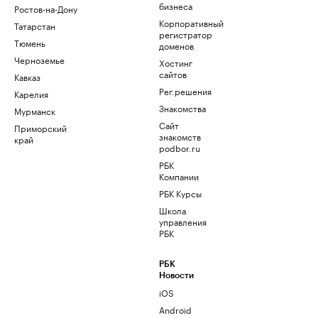
бизнеса
Ростов-на-Дону
Корпоративный
Татарстан
регистратор
Тюмень
доменов
Черноземье
Хостинг
сайтов
Кавказ
Рег.решения
Карелия
Знакомства
Мурманск
Сайт
Приморский
знакомств
край
podbor.ru
РБК
Компании
РБК Курсы
Школа
управления
РБК
РБК
Новости
iOS
Android