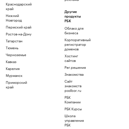
Краснодарский
край
Другие
Нижний
продукты
Новгород
РБК
Пермский край
Облако для
бизнеса
Ростов-на-Дону
Корпоративный
Татарстан
регистратор
Тюмень
доменов
Черноземье
Хостинг
сайтов
Кавказ
Рег.решения
Карелия
Знакомства
Мурманск
Сайт
Приморский
знакомств
край
podbor.ru
РБК
Компании
РБК Курсы
Школа
управления
РБК