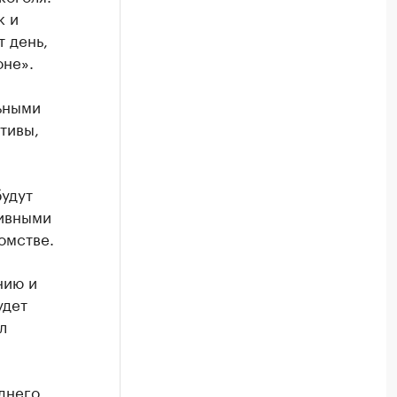
к и
 день,
оне».
ьными
тивы,
удут
тивными
омстве.
нию и
удет
л
днего