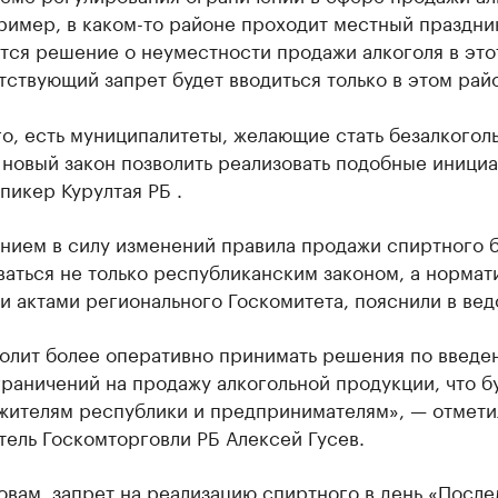
ример, в каком-то районе проходит местный праздни
ся решение о неуместности продажи алкоголя в этот
тствующий запрет будет вводиться только в этом рай
о, есть муниципалитеты, желающие стать безалкогол
новый закон позволить реализовать подобные инициа
пикер Курултая РБ .
нием в силу изменений правила продажи спиртного б
ваться не только республиканским законом, а норма
 актами регионального Госкомитета, пояснили в вед
волит более оперативно принимать решения по введе
раничений на продажу алкогольной продукции, что б
 жителям республики и предпринимателям», — отмети
ель Госкомторговли РБ Алексей Гусев.
овам, запрет на реализацию спиртного в день «После