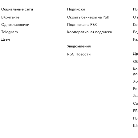
Социальные сети
Подписки
РБ
ВКонтакте
Скрыть баннеры на РБК
О 
Одноклассники
Подписка на РБК
Ко
Telegram
Корпоративная подписка
Ре
Дзен
Ра
Уведомления
RSS Новости
Др
Об
Ко
до
Хо
Ре
Зн
Са
РБ
РБ
Шк