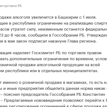
омторговли РБ
дажи алкоголя увеличится в Башкирии с 1 июля.
щее в республике ограничение на реализацию спирт
часов утратит силу, неизменным останется федераль
23 до 8 часов, сообщили в Госсобрании РБ. Утвержд
и в мае закон подписал накануне Глава региона.
вация наделяет Госкомитет РБ по торговле правом
вать дополнительные ограничения по времени, услов
озничной продажи алкогольной продукции на всей
и республики или в отдельных муниципалитетах.
т именно о розничной продаже в магазинах, то есть к
ы и иные предприятия общепита данная норма никак 
 – пояснил председатель Госсобрания РБ Константин
 – Предлагаемые нововведения позволяют перейти к 
хеме регулирования ограничений в сфере продажи ал