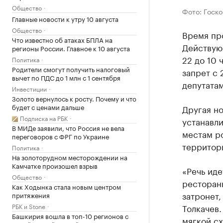
Общество
Фото: Госк
Главные новости к утру 10 августа
Общество
Время про
Что известно об атаках БПЛА на
Действую
регионы России. Главное к 10 августа
22 до 10 
Политика
Родители смогут получить налоговый
запрет с 
вычет по ПДС до 1 млн с 1 сентября
депутатам
Инвестиции
Золото вернулось к росту. Почему и что
будет с ценами дальше
Другая но
Подписка на РБК
устанавли
В МИДе заявили, что Россия не вела
местам р
переговоров с ФРГ по Украине
территори
Политика
На золоторудном месторождении на
Камчатке произошел взрыв
«Речь иде
Общество
ресторан
Как Ходынка стала новым центром
затронет,
притяжения
РБК и Stone
Толкачев.
Башкирия вошла в топ-10 регионов с
мягкой с