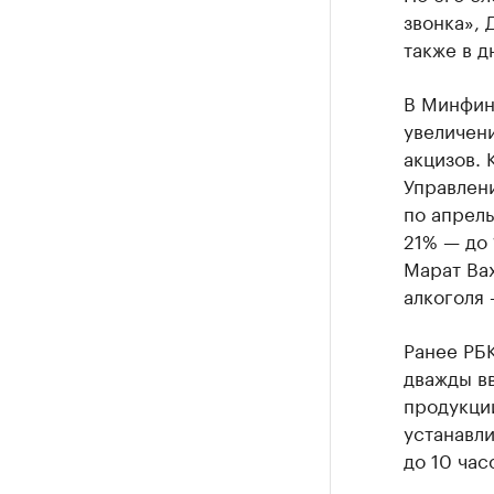
звонка», 
также в д
В Минфин
увеличен
акцизов. 
Управлен
по апрель
21% — до 
Марат Ва
алкоголя 
Ранее РБ
дважды в
продукции
устанавл
до 10 час