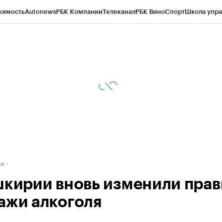
жимость
Autonews
РБК Компании
Телеканал
РБК Вино
Спорт
Школа упра
д
Стиль
Крипто
РБК Бизнес-среда
Дискуссионный клуб
Исследования
К
рагентов
Политика
Экономика
Бизнес
Технологии и медиа
Финансы
Рын
ан
шкирии вновь изменили прав
ажи алкоголя