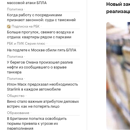
массовой атаки БПЛА
Новый зак
Политика
реализац
Когда работу с посредниками
признают законной: суды с таможней
Подписка на РБК
Больше прогулок, свежего воздуха и
отдыха: квартиры рядом с парками
РБК и ПИК Серия плюс
На подлете к Москве сбили пять БПЛА
Политика
У берегов Омана произошел разлив
нефти из сообщившего о взрыве
танкера
Политика
Илон Маск предсказал необходимость
Starlink в каждом автомобиле
Общество
Вино стало важным атрибутом деловых
встреч: как не потерять лицо
Образование
В Британии попытка освободить
тюрьмы привела к угрозе их
переполнения