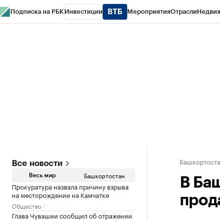
Подписка на РБК
Инвестиции
Мероприятия
Отрасли
Недви
РБК Курсы
РБК Life
Тренды
Визионеры
Национальные проекты
Горо
Спецпроекты СПб
Конференции СПб
Спецпроекты
Проверка конт
Башкортост
Все новости
Башкортостан
Весь мир
В Ба
Прокуратура назвала причину взрыва
на месторождении на Камчатке
прод
Общество
Глава Чувашии сообщил об отражении