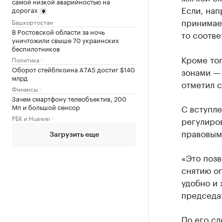
самой низкой аварийностью на
Если, нап
дорогах
принимает
Башкортостан
В Ростовской области за ночь
то соотве
уничтожили свыше 70 украинских
беспилотников
Кроме тог
Политика
Оборот стейблкоина А7А5 достиг $140
зонами — 
млрд
отметил с
Финансы
Зачем смартфону телеобъектив, 200
Мп и большой сенсор
С вступле
РБК и Huawei
регулиро
правовыми
Загрузить еще
«Это поз
снятию ог
удобно и
председат
По его сл