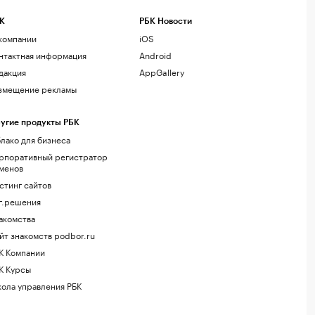
К
РБК Новости
компании
iOS
нтактная информация
Android
дакция
AppGallery
змещение рекламы
угие продукты РБК
лако для бизнеса
рпоративный регистратор
менов
стинг сайтов
г.решения
акомства
йт знакомств podbor.ru
К Компании
К Курсы
ола управления РБК