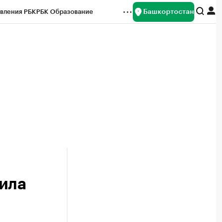
Башкортостан
вления РБК
РБК Образование
редитные рейтинги
Франшизы
Газета
ок наличной валюты
ила