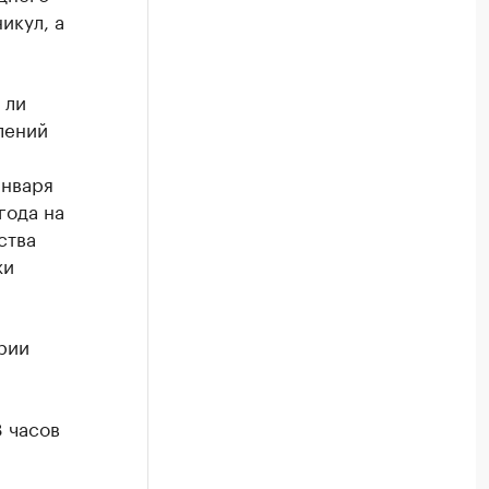
икул, а
 ли
лений
января
года на
ства
жи
рии
 часов