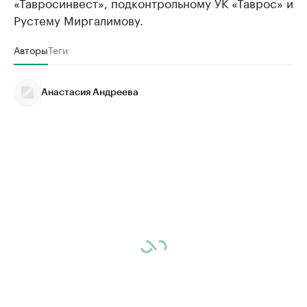
«Тавросинвест», подконтрольному УК «Таврос» и
Рустему Миргалимову.
Авторы
Теги
Анастасия Андреева