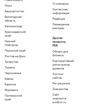
О компании
Омск
Контактная
Башкортостан
информация
Вологодская
Редакция
область
Размещение
Калининград
рекламы
Краснодарский
край
Другие
Нижний
продукты
Новгород
РБК
Пермский край
Облако для
бизнеса
Ростов-на-Дону
Корпоративный
Татарстан
регистратор
Тюмень
доменов
Черноземье
Хостинг
сайтов
Кавказ
Рег.решения
Карелия
Знакомства
Мурманск
Сайт
Приморский
знакомств
край
podbor.ru