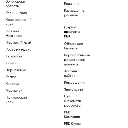
Вологодская
Редакция
область
Размещение
Калининград
рекламы
Краснодарский
край
Другие
Нижний
продукты
Новгород
РБК
Пермский край
Облако для
бизнеса
Ростов-на-Дону
Корпоративный
Татарстан
регистратор
Тюмень
доменов
Черноземье
Хостинг
сайтов
Кавказ
Рег.решения
Карелия
Знакомства
Мурманск
Сайт
Приморский
знакомств
край
podbor.ru
РБК
Компании
РБК Курсы