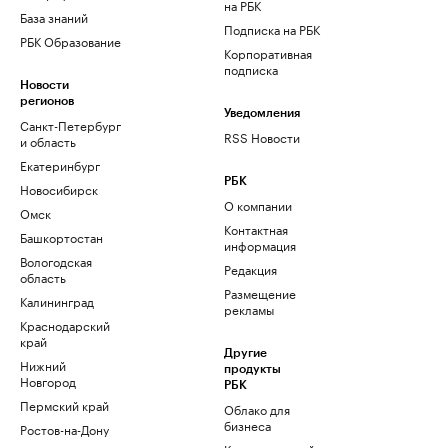
на РБК
База знаний
Подписка на РБК
РБК Образование
Корпоративная
подписка
Новости
регионов
Уведомления
Санкт-Петербург
RSS Новости
и область
Екатеринбург
РБК
Новосибирск
О компании
Омск
Контактная
Башкортостан
информация
Вологодская
Редакция
область
Размещение
Калининград
рекламы
Краснодарский
край
Другие
Нижний
продукты
Новгород
РБК
Пермский край
Облако для
бизнеса
Ростов-на-Дону