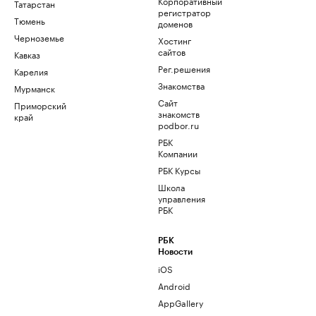
Корпоративный
Татарстан
регистратор
Тюмень
доменов
Черноземье
Хостинг
сайтов
Кавказ
Рег.решения
Карелия
Знакомства
Мурманск
Сайт
Приморский
знакомств
край
podbor.ru
РБК
Компании
РБК Курсы
Школа
управления
РБК
РБК
Новости
iOS
Android
AppGallery