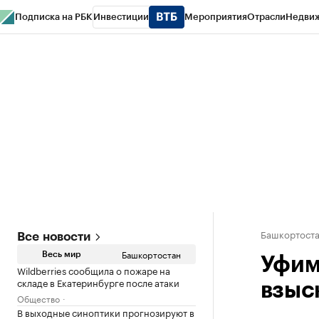
Подписка на РБК
Инвестиции
Мероприятия
Отрасли
Недви
РБК Курсы
РБК Life
Тренды
Визионеры
Национальные проекты
Горо
Спецпроекты СПб
Конференции СПб
Спецпроекты
Проверка конт
Башкортост
Все новости
Башкортостан
Весь мир
Уфим
Wildberries сообщила о пожаре на
складе в Екатеринбурге после атаки
взыс
Общество
В выходные синоптики прогнозируют в