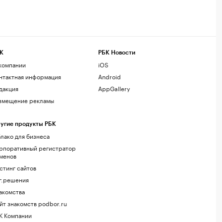
К
РБК Новости
компании
iOS
нтактная информация
Android
дакция
AppGallery
змещение рекламы
угие продукты РБК
лако для бизнеса
рпоративный регистратор
менов
стинг сайтов
г.решения
акомства
йт знакомств podbor.ru
К Компании