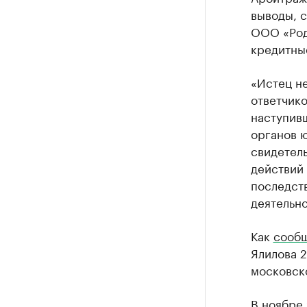
выводы, с
ООО «Род
кредитные
«Истец н
ответчик
наступивш
органов ю
свидетел
действий 
последст
деятельно
Как
сооб
Ялилова 2
московск
В ноябре