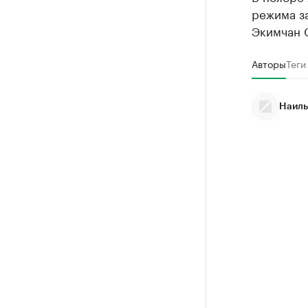
режима за
Экимчан 
Авторы
Теги
Наиль