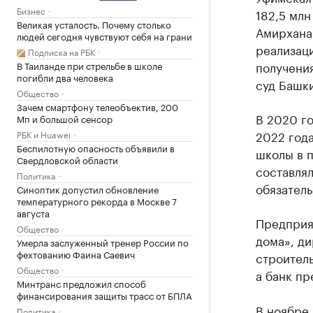
Бизнес
182,5 млн
Великая усталость. Почему столько
Амирхана 
людей сегодня чувствуют себя на грани
реализаци
Подписка на РБК
получени
В Таиланде при стрельбе в школе
погибли два человека
суд Башки
Общество
Зачем смартфону телеобъектив, 200
В 2020 го
Мп и большой сенсор
2022 года
РБК и Huawei
Беспилотную опасность объявили в
школы в 
Свердловской области
составлял
Политика
обязатель
Синоптик допустил обновление
температурного рекорда в Москве 7
августа
Предприят
Общество
дома», ди
Умерла заслуженный тренер России по
фехтованию Фаина Саевич
строитель
Общество
а банк пр
Минтранс предложил способ
финансирования защиты трасс от БПЛА
В ноябре
Политика