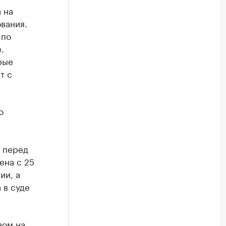
 на
вания.
 по
.
рые
т с
о
 перед
ена с 25
ии, а
 в суде
зом на