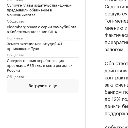
Супруге главы издательства «Джем»
Садратино
предъявили обвинение в
общую сум
мошенничестве
Топ-мене
Общество
мнению и
Bloomberg узнал о серии самоубийств
в Киберкомандовании США
Фактичес
Политика
преврати
Землетрясение магнитудой 4,1
залогом.
произошло в Туве
Общество
Средняя пенсия неработающих
Оба ответ
превысила ₽35 тыс. в семи регионах
действов
России
контракта
Общество
заключен
Загрузить еще
банком по
до 12% го
деньги б
поддержа
Арбитраж