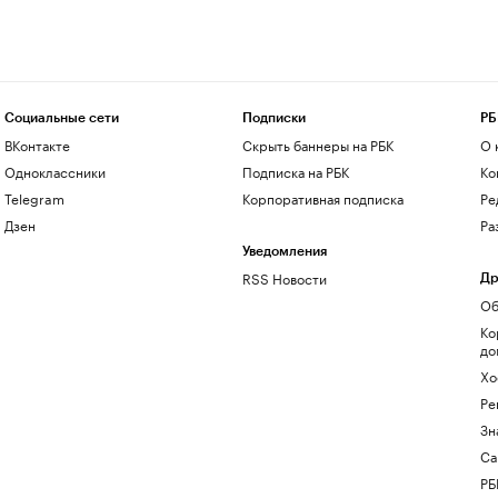
Социальные сети
Подписки
РБ
ВКонтакте
Скрыть баннеры на РБК
О 
Одноклассники
Подписка на РБК
Ко
Telegram
Корпоративная подписка
Ре
Дзен
Ра
Уведомления
RSS Новости
Др
Об
Ко
до
Хо
Ре
Зн
Са
РБ