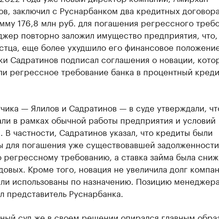
в, заключил с Руснарбанком два кредитных договора
му 176,8 млн руб. для погашения регрессного требо
джер повторно заложил имущество предприятия, что,
стца, еще более ухудшило его финансовое положение
ки Садратинов подписал соглашения о новации, кото
ли регрессное требование банка в процентный креди
чика — Ялилов и Садратинов — в суде утверждали, чт
али в рамках обычной работы предприятия и условий
. В частности, Садратинов указал, что кредиты были
ы для погашения уже существовавшей задолженности
 регрессному требованию, а ставка займа была сниж
довых. Кроме того, новация не увеличила долг компан
ыли использованы по назначению. Позицию менеджера
л представитель Руснарбанка.
ный суд же в своем решении опирался главным обра