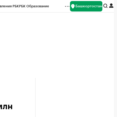
Башкортостан
вления РБК
РБК Образование
редитные рейтинги
Франшизы
Газета
ок наличной валюты
млн