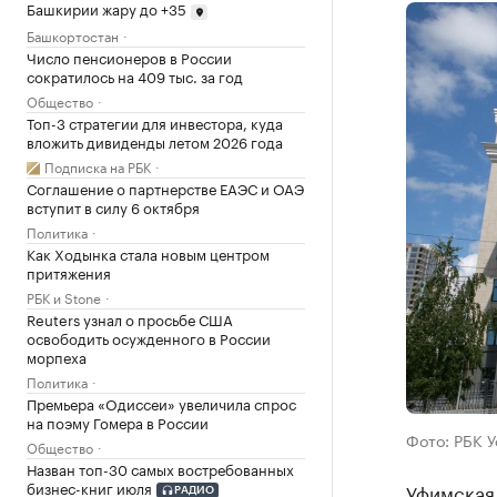
Башкирии жару до +35
Башкортостан
Число пенсионеров в России
сократилось на 409 тыс. за год
Общество
Топ-3 стратегии для инвестора, куда
вложить дивиденды летом 2026 года
Подписка на РБК
Соглашение о партнерстве ЕАЭС и ОАЭ
вступит в силу 6 октября
Политика
Как Ходынка стала новым центром
притяжения
РБК и Stone
Reuters узнал о просьбе США
освободить осужденного в России
морпеха
Политика
Премьера «Одиссеи» увеличила спрос
на поэму Гомера в России
Фото: РБК 
Общество
Назван топ-30 самых востребованных
бизнес-книг июля
Уфимская 
РАДИО