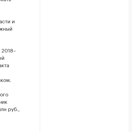
асти и
ажный
 2018–
ей
акта
иком.
ного
чик
лн руб.,