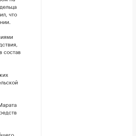
адельца
л, что
нии.
виями
дствия,
в состав
ких
ельской
 Марата
редств
общего