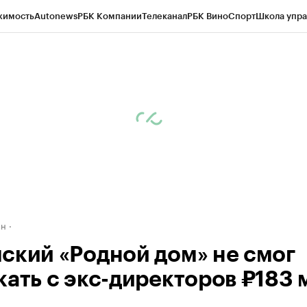
жимость
Autonews
РБК Компании
Телеканал
РБК Вино
Спорт
Школа упра
д
Стиль
Крипто
РБК Бизнес-среда
Дискуссионный клуб
Исследования
К
рагентов
Политика
Экономика
Бизнес
Технологии и медиа
Финансы
Рын
ан
ский «Родной дом» не смог
кать с экс-директоров ₽183 