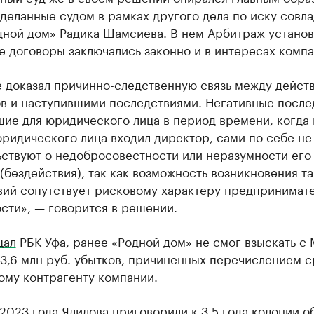
деланные судом в рамках другого дела по иску совл
ной дом» Радика Шамсиева. В нем Арбитраж установи
 договоры заключались законно и в интересах компа
е доказал причинно-следственную связь между дейст
ов и наступившими последствиями. Негативные после
ие для юридического лица в период времени, когда 
ридического лица входил директор, сами по себе не
ьствуют о недобросовестности или неразумности его
(бездействия), так как возможность возникновения та
вий сопутствует рисковому характеру предпринимат
сти», — говорится в решении.
щал
РБК Уфа, ранее «Родной дом» не смог взыскать с
3,6 млн руб. убытков, причиненных перечислением с
ому контрагенту компании.
 2023 года Ялилова
приговорили
к 3,5 года колонии 