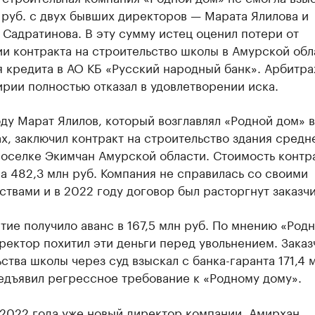
 руб. с двух бывших директоров — Марата Ялилова и
Садратинова. В эту сумму истец оценил потери от
и контракта на строительство школы в Амурской обл
я кредита в АО КБ «Русский народный банк». Арбитр
рии полностью отказал в удовлетворении иска.
ду Марат Ялилов, который возглавлял «Родной дом» в
х, заключил контракт на строительство здания средн
поселке Экимчан Амурской области. Стоимость контр
а 482,3 млн руб. Компания не справилась со своими
ствами и в 2022 году договор был расторгнут заказч
ие получило аванс в 167,5 млн руб. По мнению «Род
ректор похитил эти деньги перед увольнением. Заказ
ства школы через суд взыскал с банка-гаранта 171,4 м
едъявил регрессное требование к «Родному дому».
 2022 года уже новый директор компании, Амирхан