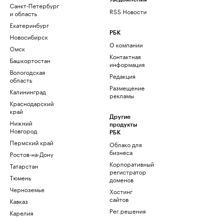
Санкт-Петербург
RSS Новости
и область
Екатеринбург
РБК
Новосибирск
О компании
Омск
Контактная
Башкортостан
информация
Вологодская
Редакция
область
Размещение
Калининград
рекламы
Краснодарский
край
Другие
Нижний
продукты
Новгород
РБК
Пермский край
Облако для
бизнеса
Ростов-на-Дону
Корпоративный
Татарстан
регистратор
Тюмень
доменов
Черноземье
Хостинг
сайтов
Кавказ
Рег.решения
Карелия