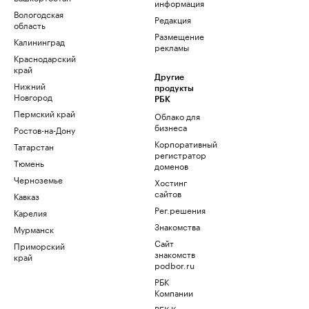
информация
Вологодская
Редакция
область
Размещение
Калининград
рекламы
Краснодарский
край
Другие
Нижний
продукты
Новгород
РБК
Пермский край
Облако для
бизнеса
Ростов-на-Дону
Корпоративный
Татарстан
регистратор
Тюмень
доменов
Черноземье
Хостинг
сайтов
Кавказ
Рег.решения
Карелия
Знакомства
Мурманск
Сайт
Приморский
знакомств
край
podbor.ru
РБК
Компании
РБК Курсы