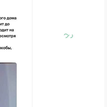
ого дома
ит до
одит на
Несмотря
якобы,