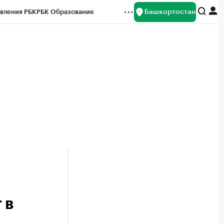
Башкортостан
вления РБК
РБК Образование
редитные рейтинги
Франшизы
Газета
ок наличной валюты
 в