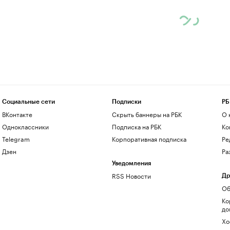
Социальные сети
Подписки
РБ
ВКонтакте
Скрыть баннеры на РБК
О 
Одноклассники
Подписка на РБК
Ко
Telegram
Корпоративная подписка
Ре
Дзен
Ра
Уведомления
RSS Новости
Др
Об
Ко
до
Хо