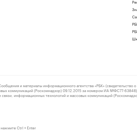
Ре
Зн
Са
РБ
РБ
Шк
ения и материалы информационного агентства «РБК» (свидетельство о 
овых коммуникаций (Роскомнадзор) 09.12.2015 за номером ИА №ФС77-63848) 
 связи, информационных технологий и массовых коммуникаций (Роскомнадз
нажмите Ctrl + Enter