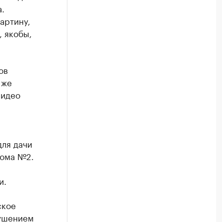
.
артину,
, якобы,
ов
 же
видео
для дачи
дома №2.
и.
ское
рушением