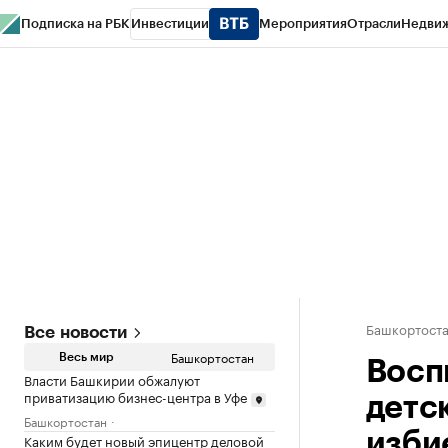
Подписка на РБК
Инвестиции
Мероприятия
Отрасли
Недви
РБК Курсы
РБК Life
Тренды
Визионеры
Национальные проекты
Горо
Спецпроекты СПб
Конференции СПб
Спецпроекты
Проверка конт
Башкортост
Все новости
Башкортостан
Весь мир
Восп
Власти Башкирии обжалуют
приватизацию бизнес-центра в Уфе
детс
Башкортостан
изби
Каким будет новый эпицентр деловой