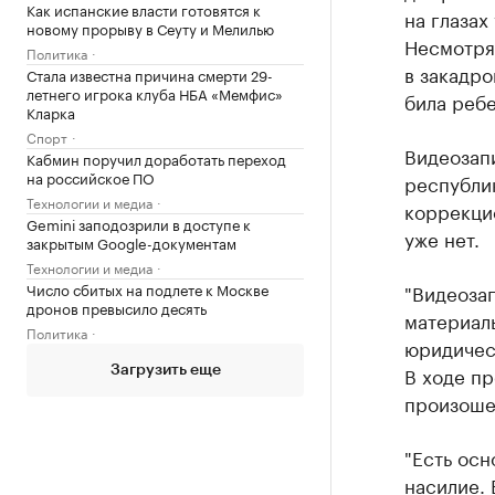
Как испанские власти готовятся к
на глазах
новому прорыву в Сеуту и Мелилью
Несмотря 
Политика
в закадро
Стала известна причина смерти 29-
летнего игрока клуба НБА «Мемфис»
била ребе
Кларка
Спорт
Видеозапи
Кабмин поручил доработать переход
на российское ПО
республик
Технологии и медиа
коррекци
Gemini заподозрили в доступе к
уже нет.
закрытым Google-документам
Технологии и медиа
"Видеозап
Число сбитых на подлете к Москве
дронов превысило десять
материалы
Политика
юридичес
В ходе пр
Загрузить еще
произоше
"Есть осн
насилие.