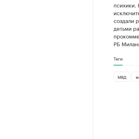
психики. 
исключит
создали р
детьми ра
прокомме
РБ Милан
Теги
МВД
ж