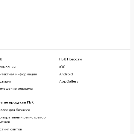
К
РБК Новости
компании
iOS
нтактная информация
Android
дакция
AppGallery
змещение рекламы
угие продукты РБК
лако для бизнеса
рпоративный регистратор
менов
стинг сайтов