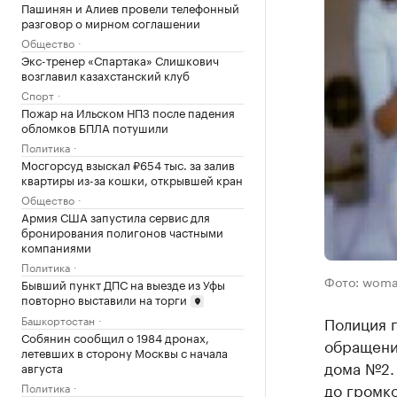
Пашинян и Алиев провели телефонный
разговор о мирном соглашении
Общество
Экс-тренер «Спартака» Слишкович
возглавил казахстанский клуб
Спорт
Пожар на Ильском НПЗ после падения
обломков БПЛА потушили
Политика
Мосгорсуд взыскал ₽654 тыс. за залив
квартиры из-за кошки, открывшей кран
Общество
Армия США запустила сервис для
бронирования полигонов частными
компаниями
Политика
Фото: woma
Бывший пункт ДПС на выезде из Уфы
повторно выставили на торги
Полиция 
Башкортостан
Собянин сообщил о 1984 дронах,
обращени
летевших в сторону Москвы с начала
дома №2.
августа
до громко
Политика