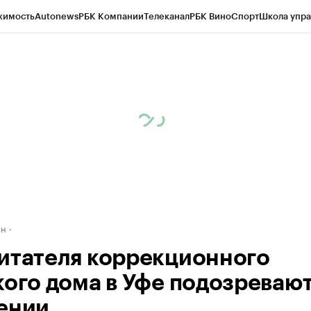
жимость
Autonews
РБК Компании
Телеканал
РБК Вино
Спорт
Школа упра
д
Стиль
Крипто
РБК Бизнес-среда
Дискуссионный клуб
Исследования
К
рагентов
Политика
Экономика
Бизнес
Технологии и медиа
Финансы
Рын
ан
итателя коррекционного
кого дома в Уфе подозревают
ении