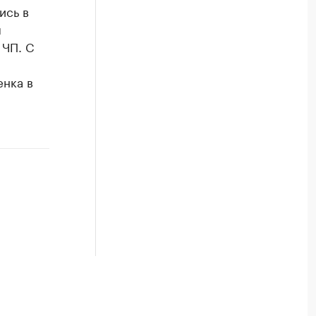
ись в
ы
 ЧП. С
нка в