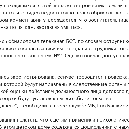
 у находящихся в этой же комнате ровесников малыша
на то, что видео недостаточно полно обрисовывает к
вом комментарии утверждается, что воспитательница
нка по пяткам, заставляя умыться.
сь обнародовал телеканал БСТ, по словам сотрудник
анского канала запись им передали сотрудники того
онного детского дома №2. Однако сейчас доступа к 
ись зарегистрирована, сейчас проводится проверка,
 которой будут направлены в следственные органы 
кой оценки действиям должностного лица детского 
оверки будут установлены все обстоятельства
дшего", - сообщили в пресс-службе МВД по Башкири
ования полагать, что к детям применили психологиче
 В этом детском доме содержатся дошкольники с на