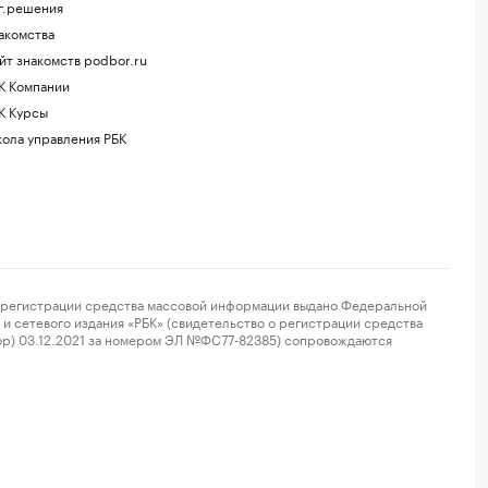
г.решения
акомства
йт знакомств podbor.ru
К Компании
К Курсы
ола управления РБК
регистрации средства массовой информации выдано Федеральной
и сетевого издания «РБК» (свидетельство о регистрации средства
ор) 03.12.2021 за номером ЭЛ №ФС77-82385) сопровождаются