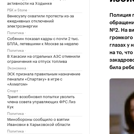
активности на Ходынке
РБК и Stone
Венесуэлу охватили протесты из-за
Полиция 
ежедневных отключений
обращени
электроэнергии
№2. На в
Политика
Собянин показал кадры с почти 2 тыс.
громкого 
БПЛА, летевшими к Москве за неделю
глазах у 
Политика
на то, чт
В Хакасии на отдельных АЗС отменили
закадрово
ограничения на отпуск топлива
Экономика
била ребе
ЭСК признала правильным назначение
пенальти «Спартаку» в игре с
«Ахматом»
Спорт
Трамп возобновил попытки уволить
члена совета управляющих ФРС Лиз
Кук
Политика
Минобороны сообщило о взятии
Ивановки в Харьковской области
Политика