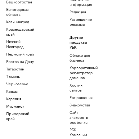
Башкортостан
информация
Вологодская
Редакция
область
Размещение
Калининград
рекламы
Краснодарский
край
Другие
Нижний
продукты
Новгород
РБК
Пермский край
Облако для
бизнеса
Ростов-на-Дону
Корпоративный
Татарстан
регистратор
Тюмень
доменов
Черноземье
Хостинг
сайтов
Кавказ
Рег.решения
Карелия
Знакомства
Мурманск
Сайт
Приморский
знакомств
край
podbor.ru
РБК
Компании