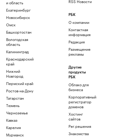
RSS Новости
и область
Екатеринбург
РБК
Новосибирск
О компании
Омск
Контактная
Башкортостан
информация
Вологодская
Редакция
область
Размещение
Калининград
рекламы
Краснодарский
край
Другие
Нижний
продукты
Новгород
РБК
Пермский край
Облако для
бизнеса
Ростов-на-Дону
Корпоративный
Татарстан
регистратор
Тюмень
доменов
Черноземье
Хостинг
сайтов
Кавказ
Рег.решения
Карелия
Знакомства
Мурманск