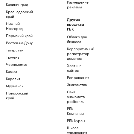
Размещение
Калининград
рекламы
Краснодарский
край
Другие
Нижний
продукты
Новгород
РБК
Пермский край
Облако для
бизнеса
Ростов-на-Дону
Корпоративный
Татарстан
регистратор
Тюмень
доменов
Черноземье
Хостинг
сайтов
Кавказ
Рег.решения
Карелия
Знакомства
Мурманск
Сайт
Приморский
знакомств
край
podbor.ru
РБК
Компании
РБК Курсы
Школа
управления