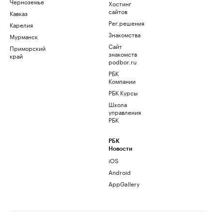
Черноземье
Хостинг
сайтов
Кавказ
Рег.решения
Карелия
Знакомства
Мурманск
Сайт
Приморский
знакомств
край
podbor.ru
РБК
Компании
РБК Курсы
Школа
управления
РБК
РБК
Новости
iOS
Android
AppGallery