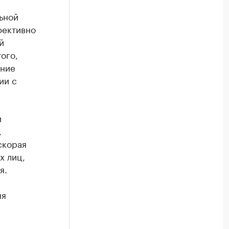
ьной
фективно
й
ого,
ение
ии с
й
,
скорая
х лиц,
я.
мя