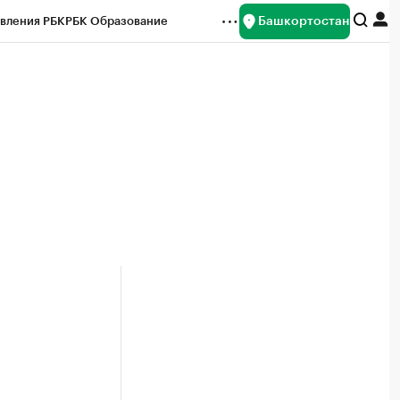
Башкортостан
вления РБК
РБК Образование
редитные рейтинги
Франшизы
Газета
ок наличной валюты