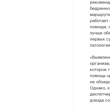
рекоменд
бедренной
маршрути
работает 
помощи, о
лучше об
первых су
патологие
«Выявлен
организа
которое т
помощь о
не объеди
Однако, 
диспетче
доезда с