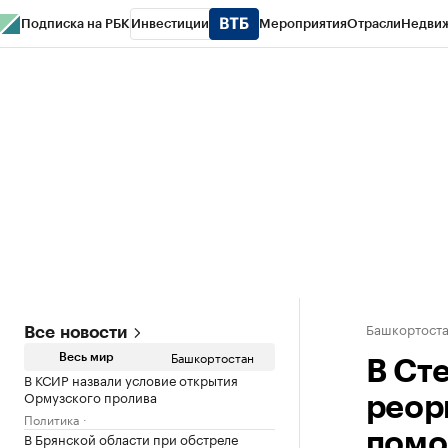
Подписка на РБК
Инвестиции
Мероприятия
Отрасли
Недви
РБК Курсы
РБК Life
Тренды
Визионеры
Национальные проекты
Горо
Спецпроекты СПб
Конференции СПб
Спецпроекты
Проверка конт
Башкортост
Все новости
Башкортостан
Весь мир
В Ст
В КСИР назвали условие открытия
Ормузского пролива
реор
Политика
В Брянской области при обстреле
пом