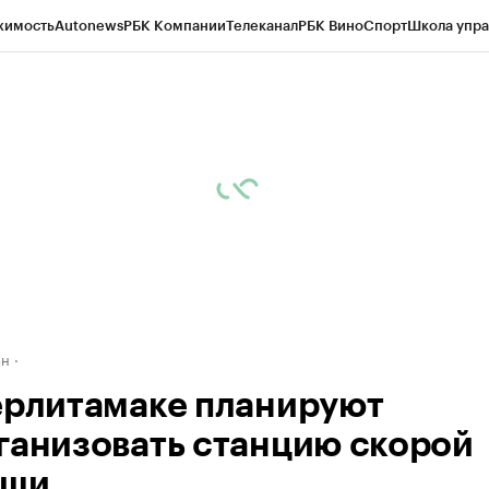
жимость
Autonews
РБК Компании
Телеканал
РБК Вино
Спорт
Школа упра
д
Стиль
Крипто
РБК Бизнес-среда
Дискуссионный клуб
Исследования
К
рагентов
Политика
Экономика
Бизнес
Технологии и медиа
Финансы
Рын
ан
ерлитамаке планируют
ганизовать станцию скорой
ощи