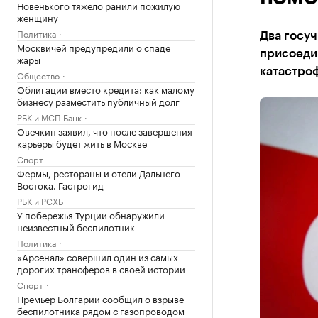
Новенького тяжело ранили пожилую
женщину
Политика
Два госу
Москвичей предупредили о спаде
присоеди
жары
катастро
Общество
Облигации вместо кредита: как малому
бизнесу разместить публичный долг
РБК и МСП Банк
Овечкин заявил, что после завершения
карьеры будет жить в Москве
Спорт
Фермы, рестораны и отели Дальнего
Востока. Гастрогид
РБК и РСХБ
У побережья Турции обнаружили
неизвестный беспилотник
Политика
«Арсенал» совершил один из самых
дорогих трансферов в своей истории
Спорт
Премьер Болгарии сообщил о взрыве
беспилотника рядом с газопроводом