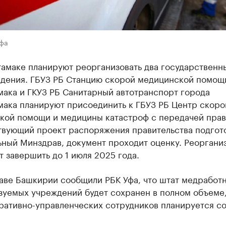
Уфа
тамаке планируют реорганизовать два государственн
дения. ГБУЗ РБ Станцию скорой медицинской помощ
мака и ГКУЗ РБ Санитарный автотранспорт города
мака планируют присоединить к ГБУЗ РБ Центр скоро
кой помощи и медицины катастроф с передачей прав
твующий проект распоряжения правительства подгот
ьный Минздрав, документ проходит оценку. Реоргани
 завершить до 1 июля 2025 года.
аве Башкирии сообщили РБК Уфа, что штат медработ
зуемых учреждений будет сохранен в полном объеме,
ративно-управленческих сотрудников планируется со