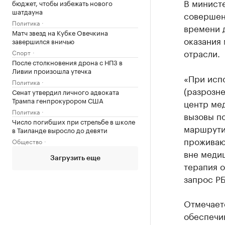
В минист
бюджет, чтобы избежать нового
шатдауна
совершен
Политика
времени 
Матч звезд на Кубке Овечкина
оказания
завершился вничью
отрасли.
Спорт
После столкновения дрона с НПЗ в
Ливии произошла утечка
«При исп
Политика
(разрозн
Сенат утвердил личного адвоката
Трампа генпрокурором США
центр ме
Политика
вызовы п
Число погибших при стрельбе в школе
маршрутиз
в Таиланде выросло до девяти
проживаю
Общество
вне меди
Загрузить еще
терапия 
запрос РБ
Отмечает
обеспечи