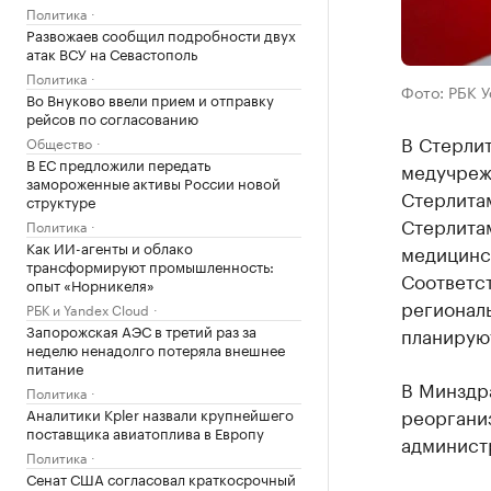
Политика
Развожаев сообщил подробности двух
атак ВСУ на Севастополь
Политика
Фото: РБК 
Во Внуково ввели прием и отправку
рейсов по согласованию
В Стерли
Общество
В ЕС предложили передать
медучреж
замороженные активы России новой
Стерлита
структуре
Стерлита
Политика
Как ИИ-агенты и облако
медицинс
трансформируют промышленность:
Соответс
опыт «Норникеля»
регионал
РБК и Yandex Cloud
Запорожская АЭС в третий раз за
планируют
неделю ненадолго потеряла внешнее
питание
В Минздр
Политика
реоргани
Аналитики Kpler назвали крупнейшего
поставщика авиатоплива в Европу
админист
Политика
Сенат США согласовал краткосрочный