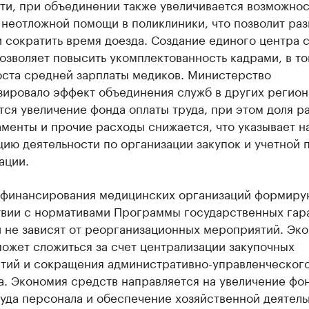
ти, при объединении также увеличивается возможнос
неотложной помощи в поликлиники, что позволит раз
 сократить время доезда. Создание единого центра 
зволяет повысить укомплектованность кадрами, в то
оста средней зарплаты медиков. Министерство
ировало эффект объединения служб в других региона
ся увеличение фонда оплаты труда, при этом доля р
менты и прочие расходы снижается, что указывает н
ию деятельности по организации закупок и учетной 
ации.
финансирования медицинских организаций формиру
твии с нормативами Программы государственных гар
и не зависят от реорганизационных мероприятий. Эк
ожет сложиться за счет централизации закупочных
тий и сокращения административно-управленческог
а. Экономия средств направляется на увеличение фо
уда персонала и обеспечение хозяйственной деятель