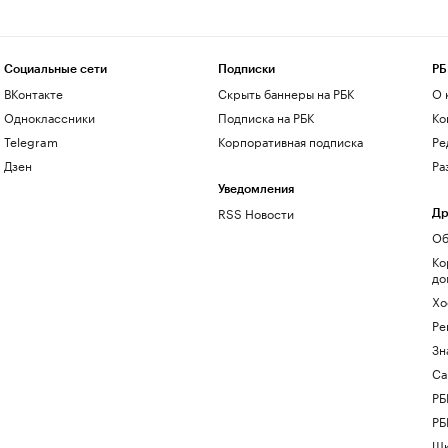
Социальные сети
Подписки
РБ
ВКонтакте
Скрыть баннеры на РБК
О 
Одноклассники
Подписка на РБК
Ко
Telegram
Корпоративная подписка
Ре
Дзен
Ра
Уведомления
RSS Новости
Др
Об
Ко
до
Хо
Ре
Зн
Са
РБ
РБ
Шк