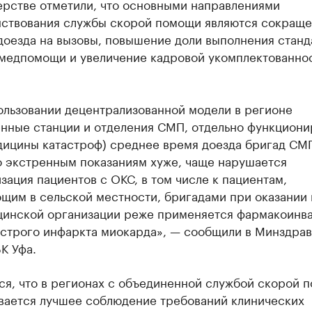
ерстве отметили, что основными направлениями
ствования службы скорой помощи являются сокращ
доезда на вызовы, повышение доли выполнения станд
 медпомощи и увеличение кадровой укомплектованно
ользовании децентрализованной модели в регионе
енные станции и отделения СМП, отдельно функцион
дицины катастроф) среднее время доезда бригад СМ
о экстренным показаниям хуже, чаще нарушается
ация пациентов с ОКС, в том числе к пациентам,
щим в сельской местности, бригадами при оказании
цинской организации реже применяется фармакоинва
острого инфаркта миокарда», — сообщили в Минздрав
К Уфа.
ся, что в регионах с объединенной службой скорой 
вается лучшее соблюдение требований клинических