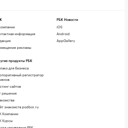
К
РБК Новости
компании
iOS
нтактная информация
Android
дакция
AppGallery
змещение рекламы
угие продукты РБК
лако для бизнеса
рпоративный регистратор
менов
стинг сайтов
г.решения
акомства
йт знакомств podbor.ru
К Компании
К Курсы
ола управления РБК