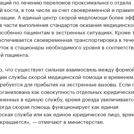
аций по лечению переломов проксимального отдела
 кости, в том числе за счет своевременной и правил
зации. А единый центр скорой медпомощи более эф
в части выполнения стандартов оказания медицинско
собенно пациентам в экстренных ситуациях. Кроме т
еспечивается своевременная транспортировка в теч
ток в стационары необходимого уровня в соответств
й пациента.
о, что существует сильная взаимосвязь между формо
ции службы скорой медицинской помощи и временем
ребуется для прибытия на экстренные вызовы. Если 
рганизована как совокупность отдельных юридически
ненных в единую службу, время доезда увеличиваетс
когда скорая помощь функционирует как единая
рская служба или как единое юридическое лицо, вре
окращается», — отмечают в министерстве.