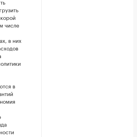
ть
грузить
скорой
м числе
х, в них
асходов
а
политики
ются в
антий
ономия
о
нда
ности