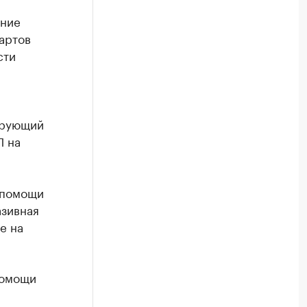
ение
артов
сти
ирующий
П на
 помощи
зивная
е на
помощи