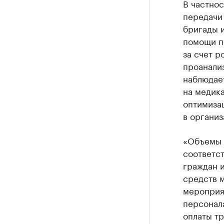
В частнос
передачи 
бригады и
помощи по
за счет р
проанализ
наблюдает
на медика
оптимизац
в организ
«Объемы 
соответс
граждан 
средств м
мероприя
персонал
оплаты тр