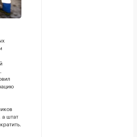
ых
и
й
.
овил
зацию
ников
 а штат
кратить.