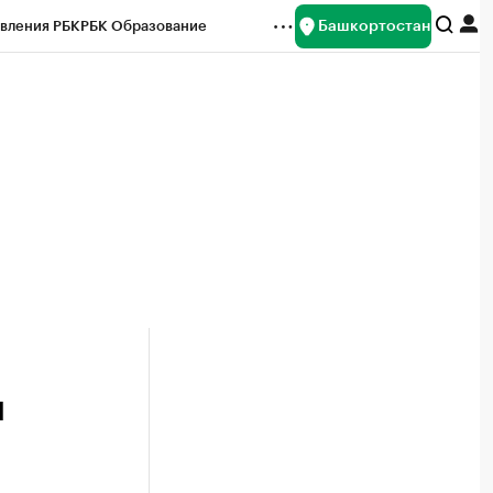
Башкортостан
вления РБК
РБК Образование
редитные рейтинги
Франшизы
Газета
ок наличной валюты
и