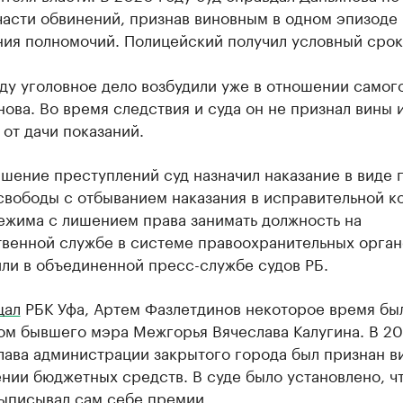
части обвинений, признав виновным в одном эпизоде
ия полномочий. Полицейский получил условный срок
ду уголовное дело возбудили уже в отношении самог
ова. Во время следствия и суда он не признал вины 
 от дачи показаний.
шение преступлений суд назначил наказание в виде п
свободы с отбыванием наказания в исправительной к
ежима с лишением права занимать должность на
твенной службе в системе правоохранительных орган
ли в объединенной пресс-службе судов РБ.
щал
РБК Уфа, Артем Фазлетдинов некоторое время бы
ом бывшего мэра Межгорья Вячеслава Калугина. В 20
лава администрации закрытого города был признан 
нии бюджетных средств. В суде было установлено, ч
выписывал сам себе премии.