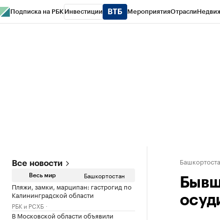
Подписка на РБК
Инвестиции
Мероприятия
Отрасли
Недви
РБК Курсы
РБК Life
Тренды
Визионеры
Национальные проекты
Горо
Спецпроекты СПб
Конференции СПб
Спецпроекты
Проверка конт
Башкортост
Все новости
Башкортостан
Весь мир
Бывш
Пляжи, замки, марципан: гастрогид по
Калининградской области
осуд
РБК и РСХБ
В Московской области объявили