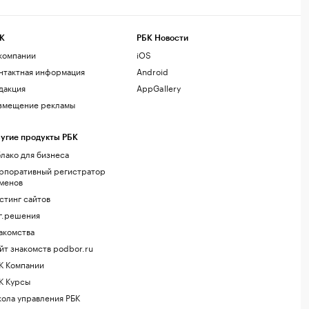
К
РБК Новости
компании
iOS
нтактная информация
Android
дакция
AppGallery
змещение рекламы
угие продукты РБК
лако для бизнеса
рпоративный регистратор
менов
стинг сайтов
г.решения
акомства
йт знакомств podbor.ru
К Компании
К Курсы
ола управления РБК