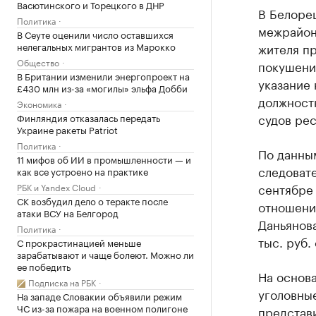
Васютинского и Торецкого в ДНР
В Белоре
Политика
межрайон
В Сеуте оценили число оставшихся
нелегальных мигрантов из Марокко
жителя п
Общество
покушени
В Британии изменили энергопроект на
указание 
£430 млн из-за «могилы» эльфа Добби
должност
Экономика
судов рес
Финляндия отказалась передать
Украине ракеты Patriot
Политика
По данны
11 мифов об ИИ в промышленности — и
следовате
как все устроено на практике
сентябре 
РБК и Yandex Cloud
СК возбудил дело о теракте после
отношени
атаки ВСУ на Белгород
Даньянова
Политика
тыс. руб.
С прокрастинацией меньше
зарабатывают и чаще болеют. Можно ли
ее победить
На основ
Подписка на РБК
уголовны
На западе Словакии объявили режим
ЧС из-за пожара на военном полигоне
представи