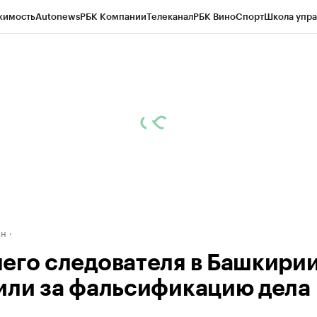
жимость
Autonews
РБК Компании
Телеканал
РБК Вино
Спорт
Школа упра
д
Стиль
Крипто
РБК Бизнес-среда
Дискуссионный клуб
Исследования
К
рагентов
Политика
Экономика
Бизнес
Технологии и медиа
Финансы
Рын
ан
его следователя в Башкири
или за фальсификацию дела