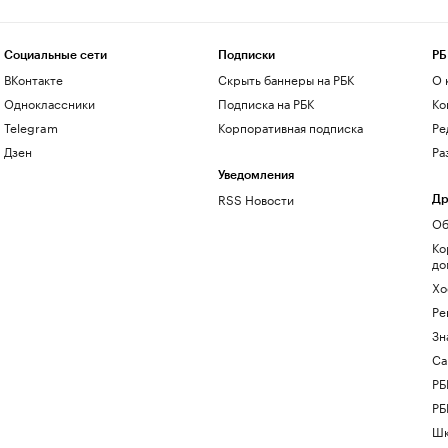
Социальные сети
Подписки
РБ
ВКонтакте
Скрыть баннеры на РБК
О 
Одноклассники
Подписка на РБК
Ко
Telegram
Корпоративная подписка
Ре
Дзен
Ра
Уведомления
RSS Новости
Др
Об
Ко
до
Хо
Ре
Зн
Са
РБ
РБ
Шк