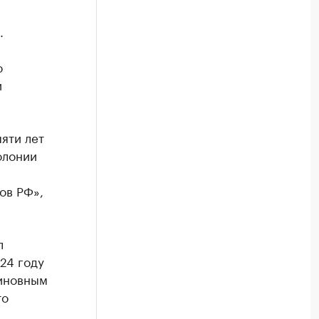
.
о
и
яти лет
олонии
ов РФ»,
л
24 году
виновным
то