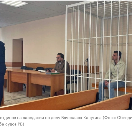
етдинов на заседании по делу Вячеслава Калугина (Фото: Объед
а судов РБ)