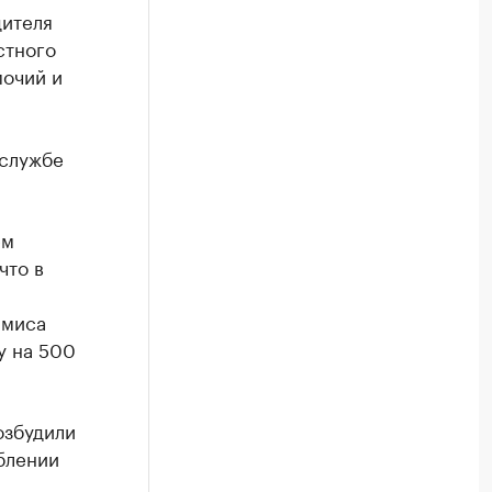
дителя
стного
очий и
-службе
ем
что в
амиса
у на 500
озбудили
блении