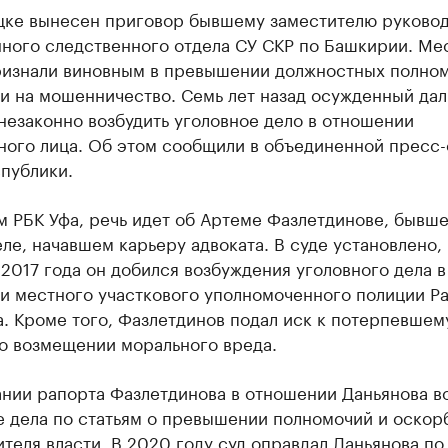
цке вынесен приговор бывшему заместителю руково
ного следственного отдела СУ СКР по Башкирии. Ме
ризнали виновным в превышении должностных полном
и на мошенничество. Семь лет назад осужденный дал
незаконно возбудить уголовное дело в отношении
ного лица. Об этом сообщили в объединенной пресс
публики.
м РБК Уфа, речь идет об Артеме Фазлетдинове, бывш
ле, начавшем карьеру адвоката. В суде установлено, 
2017 года он добился возбуждения уголовного дела в
и местного участкового уполномоченного полиции Р
. Кроме того, Фазлетдинов подал иск к потерпевшем
 о возмещении морального вреда.
ании рапорта Фазлетдинова в отношении Даньянова в
е дела по статьям о превышении полномочий и оскор
теля власти. В 2020 году суд оправдал Даньянова по