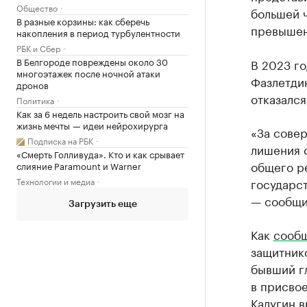
Общество
большей 
В разные корзины: как сберечь
превышен
накопления в период турбулентности
РБК и Сбер
В Белгороде повреждены около 30
В 2023 го
многоэтажек после ночной атаки
Фазлетдин
дронов
отказался
Политика
Как за 6 недель настроить свой мозг на
жизнь мечты — идеи нейрохирурга
«За совер
Подписка на РБК
лишения 
«Смерть Голливуда». Кто и как срывает
общего р
слияние Paramount и Warner
Технологии и медиа
государс
— сообщи
Загрузить еще
Как
сооб
защитник
бывший г
в присвое
Калугин 