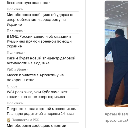
беспилотную опасность
Политика
Минобороны сообщило об ударах по
энергообъектам и аэродрому на
Украине
Политика
В МИД России заявили об оказании
Румынией прямой военной помощи
Украине
Политика
Каким будет новый эпицентр деловой
активности на Ходынке
РБК и Stone
Месси прилетел в Аргентину на
похороны отца
Спорт
WSJ раскрыла, чем Куба заменяет
топливо на фоне энергокризиса
Политика
Подросток стал жертвой мошенников.
План для родителей в первые 24 часа
Артем Фазл
Подписка на РБК
пресс-служб
Минобороны сообщило о взятии