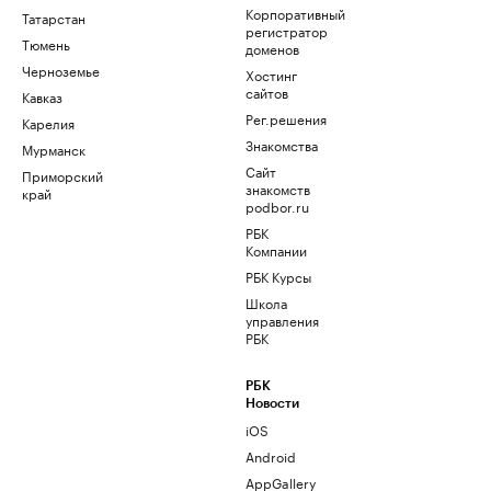
Корпоративный
Татарстан
регистратор
Тюмень
доменов
Черноземье
Хостинг
сайтов
Кавказ
Рег.решения
Карелия
Знакомства
Мурманск
Сайт
Приморский
знакомств
край
podbor.ru
РБК
Компании
РБК Курсы
Школа
управления
РБК
РБК
Новости
iOS
Android
AppGallery