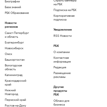
Биографии
на РБК
База знаний
Подписка на РБК
РБК Образование
Корпоративная
подписка
Новости
регионов
Уведомления
Санкт-Петербург
RSS Новости
и область
Екатеринбург
РБК
Новосибирск
О компании
Омск
Контактная
Башкортостан
информация
Вологодская
Редакция
область
Размещение
Калининград
рекламы
Краснодарский
край
Другие
Нижний
продукты
Новгород
РБК
Пермский край
Облако для
бизнеса
Ростов-на-Дону