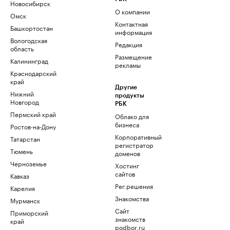
Новосибирск
О компании
Омск
Контактная
Башкортостан
информация
Вологодская
Редакция
область
Размещение
Калининград
рекламы
Краснодарский
край
Другие
Нижний
продукты
Новгород
РБК
Пермский край
Облако для
бизнеса
Ростов-на-Дону
Корпоративный
Татарстан
регистратор
Тюмень
доменов
Черноземье
Хостинг
сайтов
Кавказ
Рег.решения
Карелия
Знакомства
Мурманск
Сайт
Приморский
знакомств
край
podbor.ru