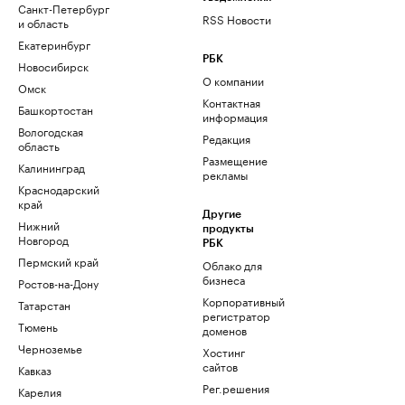
Санкт-Петербург
RSS Новости
и область
Екатеринбург
РБК
Новосибирск
О компании
Омск
Контактная
Башкортостан
информация
Вологодская
Редакция
область
Размещение
Калининград
рекламы
Краснодарский
край
Другие
Нижний
продукты
Новгород
РБК
Пермский край
Облако для
бизнеса
Ростов-на-Дону
Корпоративный
Татарстан
регистратор
Тюмень
доменов
Черноземье
Хостинг
сайтов
Кавказ
Рег.решения
Карелия