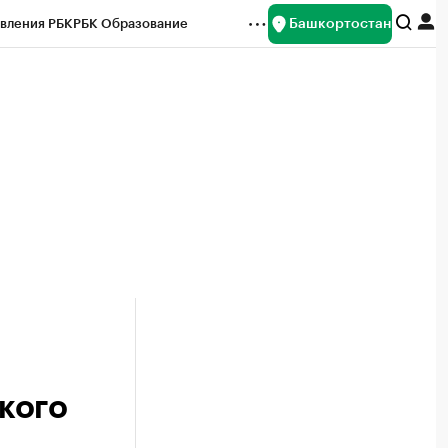
Башкортостан
вления РБК
РБК Образование
редитные рейтинги
Франшизы
Газета
ок наличной валюты
кого