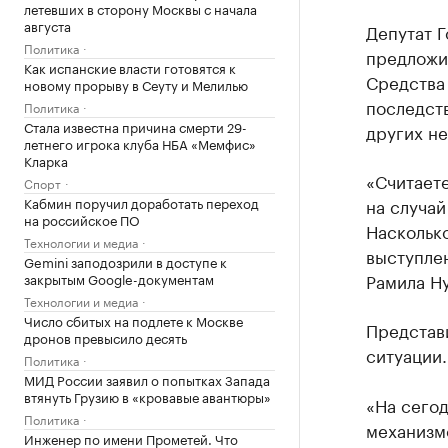
летевших в сторону Москвы с начала
августа
Депутат 
Политика
предложил
Как испанские власти готовятся к
Средства 
новому прорыву в Сеуту и Мелилью
последств
Политика
Стала известна причина смерти 29-
других н
летнего игрока клуба НБА «Мемфис»
Кларка
«Считаете
Спорт
Кабмин поручил доработать переход
на случай
на российское ПО
Насколько
Технологии и медиа
выступлен
Gemini заподозрили в доступе к
Рамила Ну
закрытым Google-документам
Технологии и медиа
Число сбитых на подлете к Москве
Представ
дронов превысило десять
ситуации.
Политика
МИД России заявил о попытках Запада
втянуть Грузию в «кровавые авантюры»
«На сегод
Политика
механизмо
Инженер по имени Прометей. Что