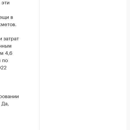
 эти
вещи в
хметов.
и затрат
анным
м 4,6
 по
022
ровании
 Да,