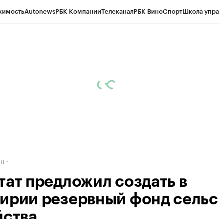
жимость
Autonews
РБК Компании
Телеканал
РБК Вино
Спорт
Школа упра
д
Стиль
Крипто
РБК Бизнес-среда
Дискуссионный клуб
Исследования
К
рагентов
Политика
Экономика
Бизнес
Технологии и медиа
Финансы
Рын
ан
тат предложил создать в
ирии резервный фонд сельс
йства