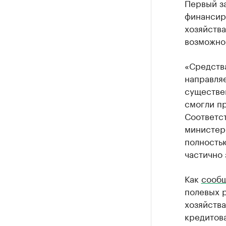
Первый з
финансир
хозяйства
возможно,
«Средства
направля
существен
смогли п
Соответст
министер
полностью
частично 
Как
сооб
полевых р
хозяйства
кредитов