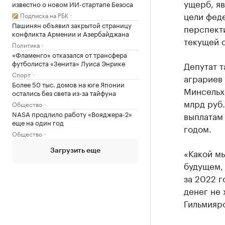
ущерб, яв
известно о новом ИИ-стартапе Безоса
цели фед
Подписка на РБК
Пашинян объявил закрытой страницу
перспекти
конфликта Армении и Азербайджана
текущей с
Политика
«Фламенго» отказался от трансфера
футболиста «Зенита» Луиса Энрике
Депутат т
Спорт
аграриев
Более 50 тыс. домов на юге Японии
Минсельхо
остались без света из-за тайфуна
млрд руб.
Общество
NASA продлило работу «Вояджера-2»
выплатам
еще на один год
годом.
Общество
«Какой мы
Загрузить еще
будущем,
за 2022 г
денег не 
Гильмияр