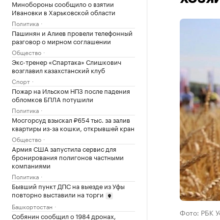
Минобороны сообщило о взятии
Ивановки в Харьковской области
Политика
Пашинян и Алиев провели телефонный
разговор о мирном соглашении
Общество
Экс-тренер «Спартака» Слишкович
возглавил казахстанский клуб
Спорт
Пожар на Ильском НПЗ после падения
обломков БПЛА потушили
Политика
Мосгорсуд взыскал ₽654 тыс. за залив
квартиры из-за кошки, открывшей кран
Общество
Армия США запустила сервис для
бронирования полигонов частными
компаниями
Политика
Бывший пункт ДПС на выезде из Уфы
повторно выставили на торги
Башкортостан
Фото: РБК 
Собянин сообщил о 1984 дронах,