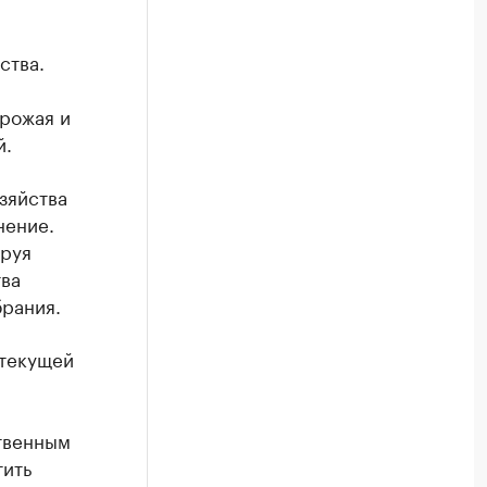
ства.
урожая и
й.
зяйства
нение.
ируя
тва
брания.
 текущей
ственным
тить