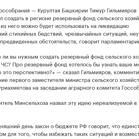
Госсобрания — Курултая Башкирии Тимур Гильмияров
 создать в регионе резервный фонд сельского хозяй
из него можно будет использовать на ликвидацию
ий стихийных бедствий, чрезвычайных ситуаций, не
епредвиденных обстоятельств, говорит парламентари
 ли вы нужным создать резервный фонд сельского хо
 ЧС? Про резервный фонд хотелось бы узнать ваше м
 это перспективно?» — сказал Гильмияров, коммент
ие первого заместителя министра сельского хозяйс
риахметова на заседании аграрного комитета Госсо
итель Минсельхоза назвал эту идею нереализуемой в
няшний день закон о бюджете РФ говорит, что един
м для того, чтобы избежать таких ситуаций и возмес