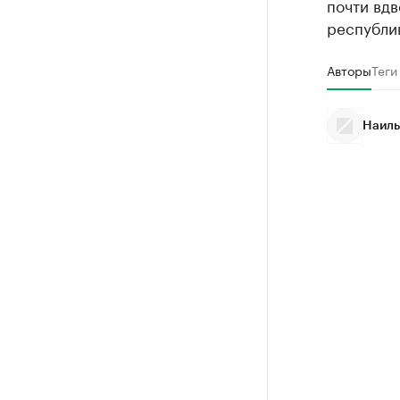
почти вд
республи
Авторы
Теги
Наиль