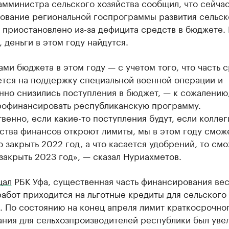
амминистра сельского хозяйства сообщил, что сейча
ование региональной госпрограммы развития сельск
 приостановлено из-за дефицита средств в бюджете. 
 деньги в этом году найдутся.
ми бюджета в этом году — с учетом того, что часть 
ется на поддержку специальной военной операции и
но снизились поступления в бюджет, — к сожалению
рофинансировать республиканскую программу.
венно, если какие-то поступления будут, если коллег
ства финансов откроют лимиты, мы в этом году смож
 закрыть 2022 год, а что касается удобрений, то см
закрыть 2023 год», — сказал Нуриахметов.
щал
РБК Уфа, существенная часть финансирования ве
абот приходится на льготные кредиты для сельского
. По состоянию на конец апреля лимит краткосрочно
ания для сельхозпроизводителей республики был уве