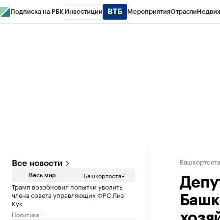
Подписка на РБК
Инвестиции
Мероприятия
Отрасли
Недви
РБК Курсы
РБК Life
Тренды
Визионеры
Национальные проекты
Горо
Спецпроекты СПб
Конференции СПб
Спецпроекты
Проверка конт
Башкортост
Все новости
Башкортостан
Весь мир
Депу
Трамп возобновил попытки уволить
члена совета управляющих ФРС Лиз
Башк
Кук
Политика
хозя