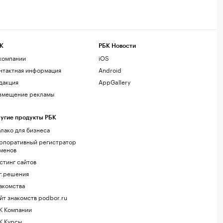
К
РБК Новости
компании
iOS
нтактная информация
Android
дакция
AppGallery
змещение рекламы
угие продукты РБК
лако для бизнеса
рпоративный регистратор
менов
стинг сайтов
г.решения
акомства
йт знакомств podbor.ru
К Компании
К Курсы