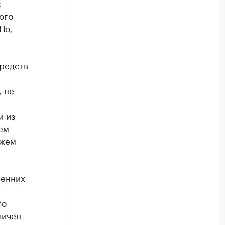
с
ого
Но,
средств
, не
и из
ем
ожем
сенних
го
личен