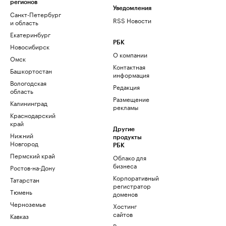
регионов
Уведомления
Санкт-Петербург
RSS Новости
и область
Екатеринбург
РБК
Новосибирск
О компании
Омск
Контактная
Башкортостан
информация
Вологодская
Редакция
область
Размещение
Калининград
рекламы
Краснодарский
край
Другие
Нижний
продукты
Новгород
РБК
Пермский край
Облако для
бизнеса
Ростов-на-Дону
Корпоративный
Татарстан
регистратор
Тюмень
доменов
Черноземье
Хостинг
сайтов
Кавказ
Рег.решения