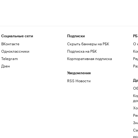
Социальные сети
Подписки
РБ
ВКонтакте
Скрыть баннеры на РБК
О 
Одноклассники
Подписка на РБК
Ко
Telegram
Корпоративная подписка
Ре
Дзен
Ра
Уведомления
RSS Новости
Др
Об
Ко
до
Хо
Ре
Зн
Са
РБ