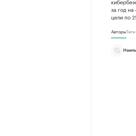
кибербезо
за год на
цели по 25
Авторы
Теги
Наиль