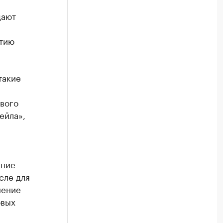
дают
итию
такие
вого
ейла»,
р
ание
сле для
нение
овых