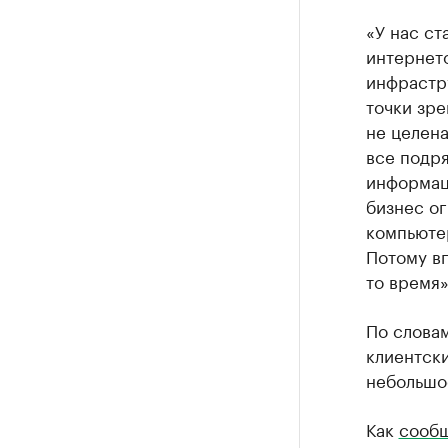
«У нас ст
интернет
инфрастру
точки зре
не целен
все подря
информац
бизнес ог
компьюте
Потому вп
то время»
По словам
клиентски
небольшое
Как
сооб