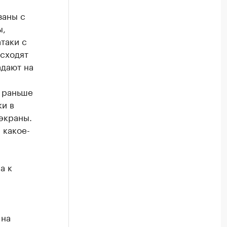
заны с
ы,
таки с
исходят
адают на
 раньше
ки в
экраны.
 какое-
а к
 на