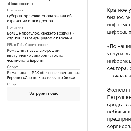
«Новороссия»
Кратное 
Политика
Губернатор Севастополя заявил об
бизнес в
отражении атаки дронов
информац
Политика
цифровых
Больше прогулок, свежего воздуха и
отдыха: квартиры рядом с парками
РБК и ПИК Серия плюс
«По наши
Ромашина назвала хорошим
услуги вы
выступление синхронисток на
информац
чемпионате Европы
Спорт
сектора,
Ромашина — РБК об итогах чемпионата
— сказала
Европы: «Слепили из того, что было»
Спорт
Эксперт 
Загрузить еще
Петрушенк
средств 
небольши
предприн
сервисов