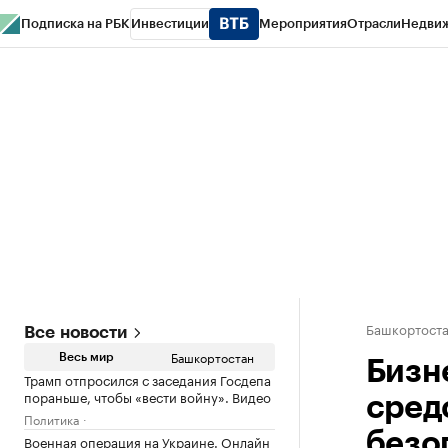
Подписка на РБК
Инвестиции
Мероприятия
Отрасли
Недви
РБК Курсы
РБК Life
Тренды
Визионеры
Национальные проекты
Горо
Спецпроекты СПб
Конференции СПб
Спецпроекты
Проверка конт
Башкортост
Все новости
Башкортостан
Весь мир
Бизн
Трамп отпросился с заседания Госдепа
пораньше, чтобы «вести войну». Видео
сред
Политика
безо
Военная операция на Украине. Онлайн