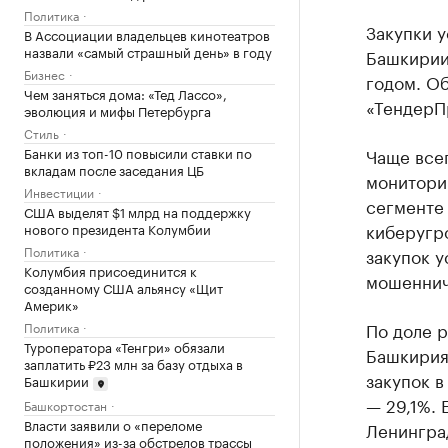
Политика
Закупки 
В Ассоциации владельцев кинотеатров
назвали «самый страшный день» в году
Башкирии
Бизнес
годом. О
Чем заняться дома: «Тед Лассо»,
«ТендерП
эволюция и мифы Петербурга
Стиль
Банки из топ-10 повысили ставки по
Чаще всег
вкладам после заседания ЦБ
монитори
Инвестиции
сегменте
США выделят $1 млрд на поддержку
киберугро
нового президента Колумбии
Политика
закупок 
Колумбия присоединится к
мошеннич
созданному США альянсу «Щит
Америк»
По доле 
Политика
Туроператора «Тенгри» обязали
Башкирия 
заплатить ₽23 млн за базу отдыха в
закупок 
Башкирии
— 29,1%. 
Башкортостан
Власти заявили о «переломе
Ленингра
положения» из-за обстрелов трассы