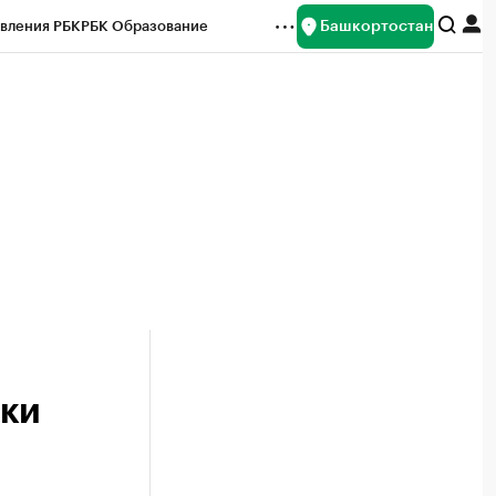
Башкортостан
вления РБК
РБК Образование
редитные рейтинги
Франшизы
Газета
ок наличной валюты
пки