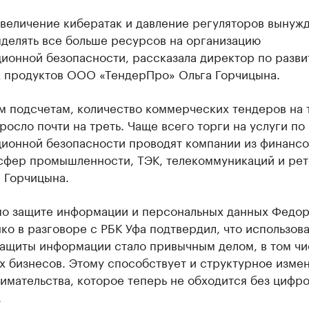
увеличение кибератак и давление регуляторов вынуж
ыделять все больше ресурсов на организацию
ионной безопасности, рассказала директор по разв
 продуктов ООО «ТендерПро» Ольга Горчицына.
м подсчетам, количество коммерческих тендеров на 
росло почти на треть. Чаще всего торги на услуги по
ионной безопасности проводят компании из финансо
 сфер промышленности, ТЭК, телекоммуникаций и рет
 Горчицына.
по защите информации и персональных данных Федо
о в разговоре с РБК Уфа подтвердил, что использов
защиты информации стало привычным делом, в том чи
х бизнесов. Этому способствует и структурное изме
имательства, которое теперь не обходится без цифр
.