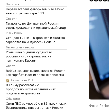
Политика
Первая встреча фаворитов. Что важно
знать о третьем туре РПЛ
Спорт
Гастрогид по Центральной России:
сыры, крокодилы и органический сидр
РБК и РСХБ
Скандалы и ПТСР в Трое: кто и сколько
заработал на «Одиссее» Нолана
Технологии и медиа
Ромашина оценила судейство
российских синхронисток на
чемпионате Европы
Спорт
Roblox признал зависимость от России:
как зарабатывает игровая экосистема
Подписка на РБК
В Крыму рассказали о
продолжающихся ограничениях
подачи электричества
Общество
Силы ПВО за утро сбили 83 украинских
Фото: PxHer
беспилотника над регионами России