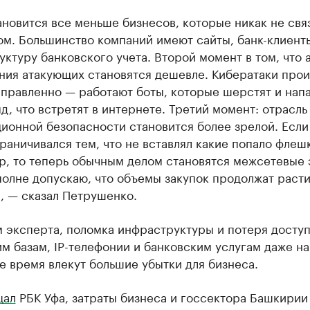
ановится все меньше бизнесов, которые никак не свя
ом. Большинство компаний имеют сайты, банк-клиент
ктуру банковского учета. Второй момент в том, что а
ния атакующих становятся дешевле. Кибератаки про
аправленно — работают боты, которые шерстят и нап
д, что встретят в интернете. Третий момент: отрасль
ионной безопасности становится более зрелой. Если
раничивался тем, что не вставлял какие попало флеш
р, то теперь обычным делом становятся межсетевые 
олне допускаю, что объемы закупок продолжат расти
, — сказал Петрушенко.
 эксперта, поломка инфраструктуры и потеря доступ
м базам, IP-телефонии и банковским услугам даже на
 время влекут большие убытки для бизнеса.
щал
РБК Уфа, затраты бизнеса и госсектора Башкирии