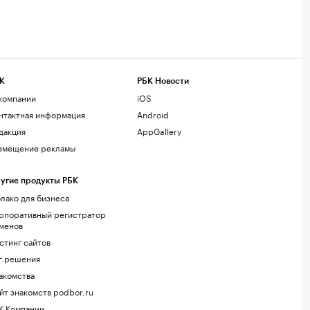
К
РБК Новости
компании
iOS
нтактная информация
Android
дакция
AppGallery
змещение рекламы
угие продукты РБК
лако для бизнеса
рпоративный регистратор
менов
стинг сайтов
г.решения
акомства
йт знакомств podbor.ru
К Компании