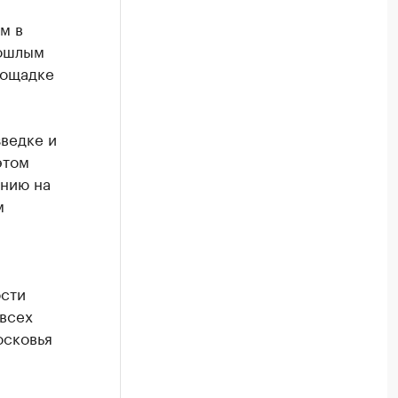
м в
рошлым
лощадке
ведке и
этом
анию на
м
ости
 всех
осковья