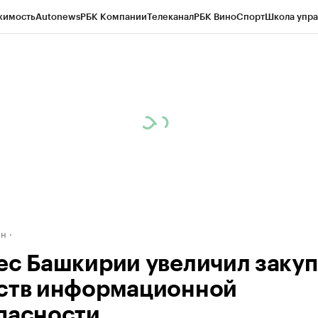
жимость
Autonews
РБК Компании
Телеканал
РБК Вино
Спорт
Школа упра
д
Стиль
Крипто
РБК Бизнес-среда
Дискуссионный клуб
Исследования
К
рагентов
Политика
Экономика
Бизнес
Технологии и медиа
Финансы
Рын
ан
ес Башкирии увеличил заку
ств информационной
пасности