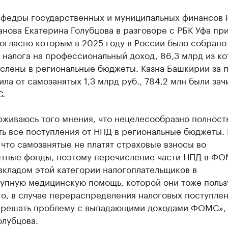
афедры государственных и муниципальных финансов 
ханова Екатерина Голубцова в разговоре с РБК Уфа пр
огласно которым в 2025 году в России было собрано
 налога на профессиональный доход, 86,3 млрд из к
ислены в региональные бюджеты. Казна Башкирии за
ила от самозанятых 1,3 млрд руб., 784,2 млн были зач
.
рживаюсь того мнения, что нецелесообразно полност
ть все поступления от НПД в региональные бюджеты.
 что самозанятые не платят страховые взносы во
тные фонды, поэтому перечисление части НПД в Ф
вкладом этой категории налогоплательщиков в
упную медицинскую помощь, которой они тоже польз
го, в случае перераспределения налоговых поступле
 решать проблему с выпадающими доходами ФОМС»,
олубцова.