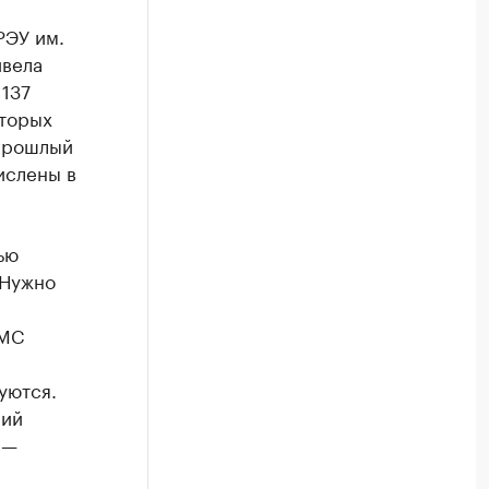
РЭУ им.
ивела
 137
оторых
 прошлый
ислены в
ью
 Нужно
ОМС
уются.
ний
 —