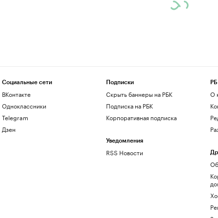
Социальные сети
Подписки
РБ
ВКонтакте
Скрыть баннеры на РБК
О 
Одноклассники
Подписка на РБК
Ко
Telegram
Корпоративная подписка
Ре
Дзен
Ра
Уведомления
RSS Новости
Др
Об
Ко
до
Хо
Ре