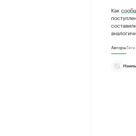
Как
сооб
поступле
составили
аналогичн
Авторы
Теги
Наиль