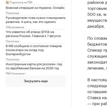
районов 
Подписка на РБК
торговым
Военная операция на Украине. Онлайн
Политика
500 кв. м
Руководителю тоже нужно планировать
имуществе
развитие. 4 шага, как это сделать
декабря.
Образование
Что известно об атаках БПЛА на
регионы России. Главное к 7 августа
По словам
Политика
бюджетов 
В WB сообщили о состоянии товаров
Спикер п
после атаки на склад под
Екатеринбургом
служащих 
Политика
законодат
Иностранные карты для россиян: гид
лечение, 
по зарубежным банкам на 2026 год
РБК Компании
В настоя
Загрузить еще
следующи
оставшие
Ставка на
— при ра