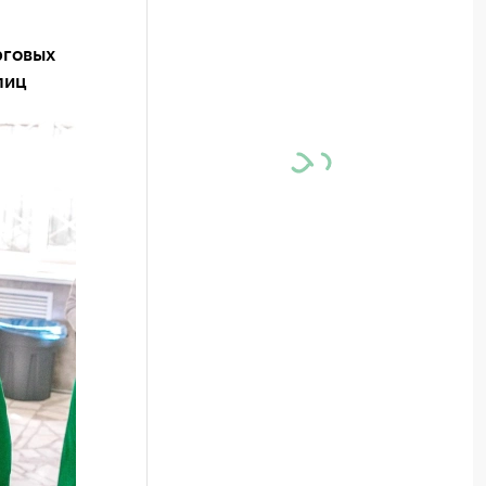
рговых
лиц