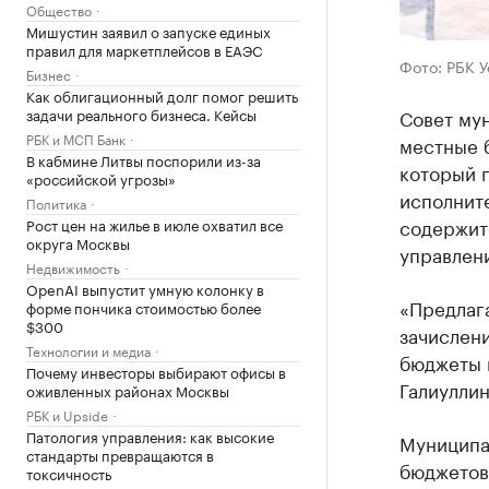
Общество
Мишустин заявил о запуске единых
правил для маркетплейсов в ЕАЭС
Фото: РБК 
Бизнес
Как облигационный долг помог решить
задачи реального бизнеса. Кейсы
Совет му
РБК и МСП Банк
местные 
В кабмине Литвы поспорили из-за
который п
«российской угрозы»
исполнит
Политика
содержит
Рост цен на жилье в июле охватил все
округа Москвы
управлени
Недвижимость
OpenAI выпустит умную колонку в
«Предлаг
форме пончика стоимостью более
$300
зачислени
Технологии и медиа
бюджеты 
Почему инвесторы выбирают офисы в
Галиуллин
оживленных районах Москвы
РБК и Upside
Патология управления: как высокие
Муниципа
стандарты превращаются в
бюджетов.
токсичность