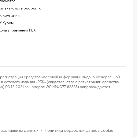
акомства
йт знакомств podbor.ru
К Компании
К Курсы
ола управления РБК
регистрации средства массовой информации выдано Федеральной
и сетевого издания «РБК» (свидетельство о регистрации средства
ор) 03.12.2021 за номером ЭЛ №ФС77-82385) сопровождаются
ерсональных данных
Политика обработки файлов cookie
·