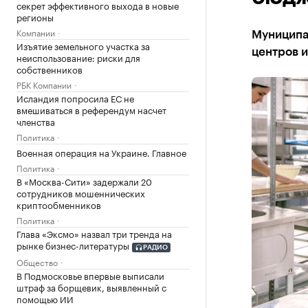
секрет эффективного выхода в новые
регионы
Компании
Муниципал
Изъятие земельного участка за
центров 
неиспользование: риски для
собственников
РБК Компании
Исландия попросила ЕС не
вмешиваться в референдум насчет
членства
Политика
Военная операция на Украине. Главное
Политика
В «Москва-Сити» задержали 20
сотрудников мошеннических
криптообменников
Политика
Глава «Эксмо» назвал три тренда на
рынке бизнес-литературы
РАДИО
Общество
В Подмосковье впервые выписали
штраф за борщевик, выявленный с
помощью ИИ