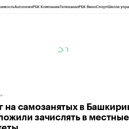
жимость
Autonews
РБК Компании
Телеканал
РБК Вино
Спорт
Школа упра
д
Стиль
Крипто
РБК Бизнес-среда
Дискуссионный клуб
Исследования
К
рагентов
Политика
Экономика
Бизнес
Технологии и медиа
Финансы
Рын
ан
г на самозанятых в Башкири
ложили зачислять в местные
жеты