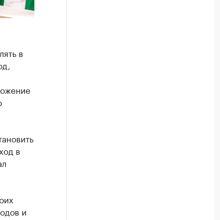
ять в
од,
ложение
о
тановить
ход в
ал
оих
одов и