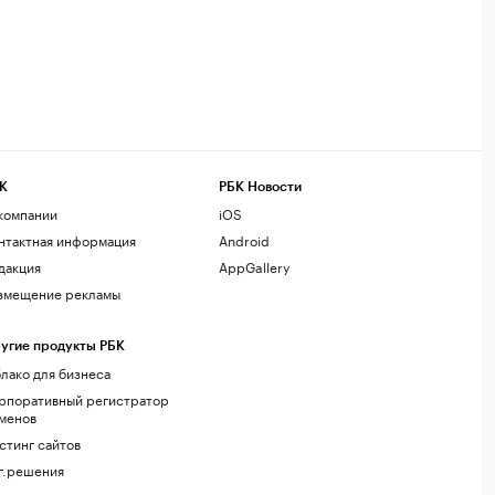
К
РБК Новости
компании
iOS
нтактная информация
Android
дакция
AppGallery
змещение рекламы
угие продукты РБК
лако для бизнеса
рпоративный регистратор
менов
стинг сайтов
г.решения