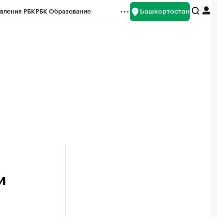
Башкортостан
вления РБК
РБК Образование
редитные рейтинги
Франшизы
Газета
ок наличной валюты
и