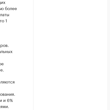
щих
ью более
платы
то 1
ров.
альных
ое
е.
еляются
ования.
и и 6%
ями.