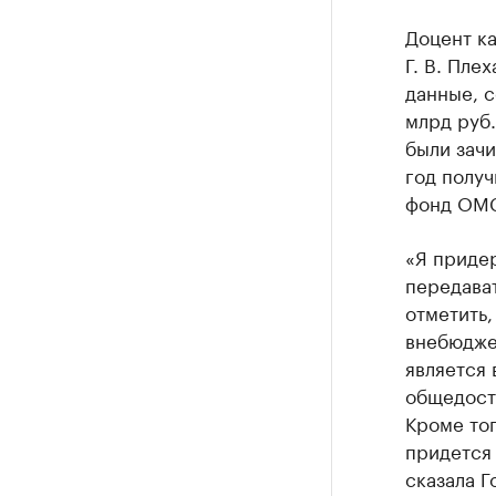
Доцент к
Г. В. Пле
данные, с
млрд руб.
были зач
год получ
фонд ОМС
«Я приде
передава
отметить,
внебюдже
является 
общедост
Кроме то
придется
сказала Г