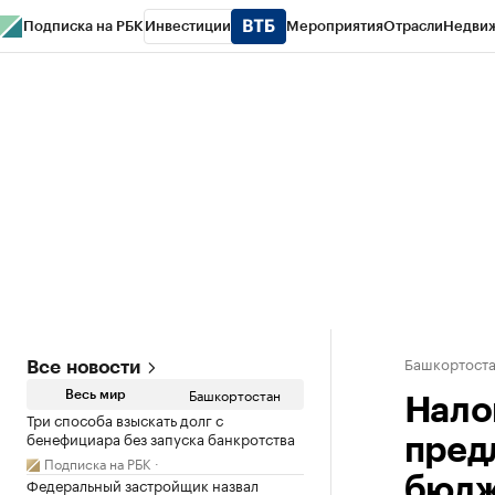
Подписка на РБК
Инвестиции
Мероприятия
Отрасли
Недви
РБК Курсы
РБК Life
Тренды
Визионеры
Национальные проекты
Горо
Спецпроекты СПб
Конференции СПб
Спецпроекты
Проверка конт
Башкортост
Все новости
Башкортостан
Весь мир
Нало
Три способа взыскать долг с
бенефициара без запуска банкротства
пред
Подписка на РБК
Федеральный застройщик назвал
бюд