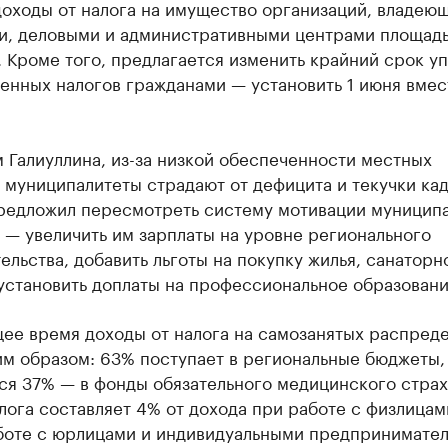
доходы от налога на имущество организаций, владею
и, деловыми и административными центрами площад
. Кроме того, предлагается изменить крайний срок у
нных налогов гражданами — установить 1 июня вмес
 Галиуллина, из-за низкой обеспеченности местных
муниципалитеты страдают от дефицита и текучки кад
редложил пересмотреть систему мотивации муницип
— увеличить им зарплаты на уровне регионального
ельства, добавить льготы на покупку жилья, санаторн
установить доплаты на профессиональное образовани
щее время доходы от налога на самозанятых распред
м образом: 63% поступает в региональные бюджеты,
ся 37% — в фонды обязательного медицинского страх
лога составляет 4% от дохода при работе с физлицам
боте с юрлицами и индивидуальными предпринимател