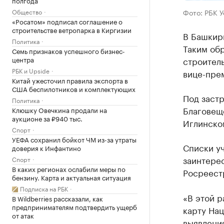
Общество
Фото: РБК 
«Росатом» подписал соглашение о
строительстве ветропарка в Киргизии
В Башкири
Политика
Таким об
Семь признаков успешного бизнес-
центра
строитель
РБК и Upside
вице-прем
Китай ужесточил правила экспорта в
США беспилотников и комплектующих
Под заст
Политика
Благовещ
Клюшку Овечкина продали на
аукционе за ₽940 тыс.
Иглинско
Спорт
УЕФА сохранил бойкот ЧМ из-за утраты
Списки уч
доверия к Инфантино
заинтере
Спорт
В каких регионах ослабили меры по
Росреест
бензину. Карта и актуальная ситуация
Подписка на РБК
«В этой 
В Wildberries рассказали, как
предпринимателям подтвердить ущерб
карту На
от атак
выявлени