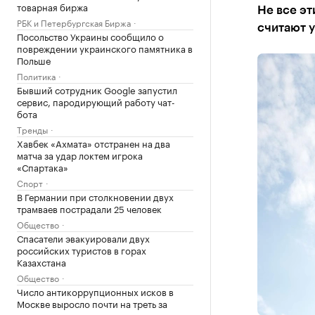
товарная биржа
Не все эт
РБК и Петербургская Биржа
считают 
Посольство Украины сообщило о
повреждении украинского памятника в
Польше
Политика
Бывший сотрудник Google запустил
сервис, пародирующий работу чат-
бота
Тренды
Хавбек «Ахмата» отстранен на два
матча за удар локтем игрока
«Спартака»
Спорт
В Германии при столкновении двух
трамваев пострадали 25 человек
Общество
Спасатели эвакуировали двух
российских туристов в горах
Казахстана
Общество
Число антикоррупционных исков в
Москве выросло почти на треть за
полгода