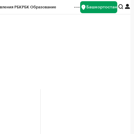
Башкортостан
вления РБК
РБК Образование
редитные рейтинги
Франшизы
Газета
ок наличной валюты