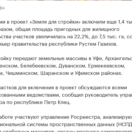
Уфа
и в проект «Земля для стройки» включили еще 1,4 тыс
разом, общая площадь пригодных для жилищного
ства участков увеличилась на 22,2%, до 7,5 тыс. га, 
ьер правительства республики Рустем Газизов.
ройку передают земельные массивы в Уфе, Архангель
енском, Белебеевском, Дуванском, Ермекеевском,
м, Чишминском, Шаранском и Уфимском районах.
астков для включения в проект обсуждаются всеми
сованными ведомствами, сообщил руководитель упра
ра по республике Петр Клец.
работе участвуют управление Росреестра, анализиру
циональной системы пространственных данных (НСПД
я свободных массивов, органы местного самоуправле