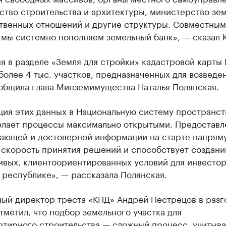
ство строительства и архитектуры, министерство зе
твенных отношений и другие структуры. Совместны
мы системно пополняем земельный банк», — сказал К
я в разделе «Земля для стройки» кадастровой карты
более 4 тыс. участков, предназначенных для возведе
ообщила глава Минземимущества Наталья Полянская.
ция этих данных в Национальную систему пространс
елает процессы максимально открытыми. Предоставл
ающей и достоверной информации на старте напрям
а скорость принятия решений и способствует создан
ивых, клиентоориентированных условий для инвестор
 республике», — рассказала Полянская.
ный директор треста «КПД» Андрей Пестрецов в разг
тметил, что подбор земельного участка для
ртирного строительства — сложный процесс, учитыв