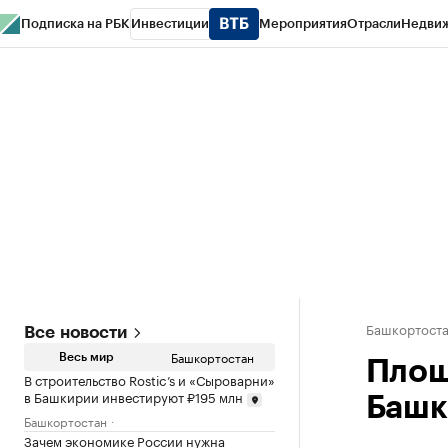
Подписка на РБК
Инвестиции
Мероприятия
Отрасли
Недви
РБК Курсы
РБК Life
Тренды
Визионеры
Национальные проекты
Горо
Спецпроекты СПб
Конференции СПб
Спецпроекты
Проверка конт
Башкортост
Все новости
Башкортостан
Весь мир
Площ
В строительство Rostic’s и «Сыроварни»
в Башкирии инвестируют ₽195 млн
Башк
Башкортостан
Зачем экономике России нужна