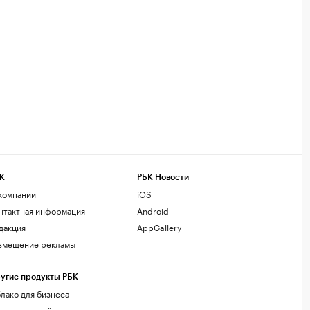
К
РБК Новости
компании
iOS
нтактная информация
Android
дакция
AppGallery
змещение рекламы
угие продукты РБК
лако для бизнеса
рпоративный регистратор