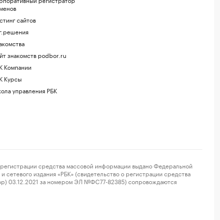
менов
стинг сайтов
г.решения
акомства
йт знакомств podbor.ru
К Компании
К Курсы
ола управления РБК
регистрации средства массовой информации выдано Федеральной
и сетевого издания «РБК» (свидетельство о регистрации средства
ор) 03.12.2021 за номером ЭЛ №ФС77-82385) сопровождаются