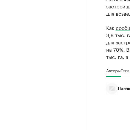
застройщ
для возве
Как
сооб
3,8 тыс. 
для застр
на 70%. В
тыс. га, 
Авторы
Теги
Наиль