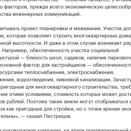
о факторов, прежде всего экономическую целесообр
ьства инженерных коммуникаций.
итывать проект планировки и межевания. Участок до
не, которая позволяет строить многоквартирные дома
ной высотности. И даже в этом случае возникает ря
. Например, обеспеченность участка социальной
ктурой — близость школ, садиков, наличие парково
 основной фактор для застройщиков — обеспеченност
ресурсами теплоснабжения, электроснабжения,
ения, водоотведения, ливневой канализации. Зачаст
пригодные для многоквартирного строительства, тре
ния этими условиями, стоимость которых может дост
в рублей. Поэтому такие земли могут отображаться 
а как пригодные для стройки, но с точки зрения эк
ельны», — сказал Пестрецов.
 руководителя компании, на этапе предварительной 