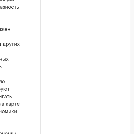
азность
лжен
д других
чных
ь
ую
буют
игать
на карте
ономики
оценки