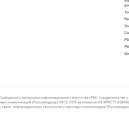
до
Хо
Ре
Зн
Са
РБ
РБ
Шк
ения и материалы информационного агентства «РБК» (свидетельство о 
овых коммуникаций (Роскомнадзор) 09.12.2015 за номером ИА №ФС77-63848) 
 связи, информационных технологий и массовых коммуникаций (Роскомнадз