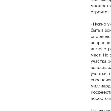
множеств
строител
«Нужно уч
быть в зо
определен
вопросов
инфрастру
мест. Но
участка 
водоснабж
участки, 
обеспече
миллиардо
Росреестр
несостоят
По словам