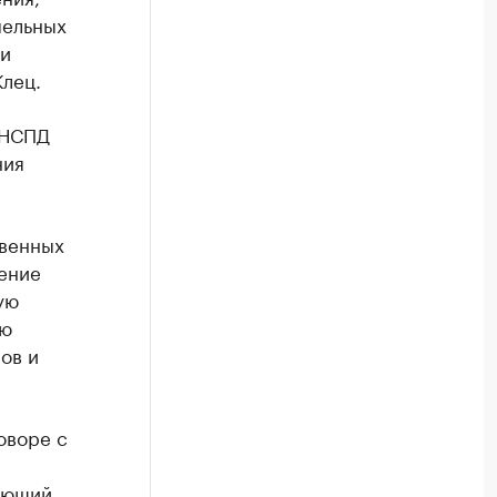
мельных
ми
лец.
 НСПД
ния
твенных
ение
ую
ию
ов и
оворе с
ающий