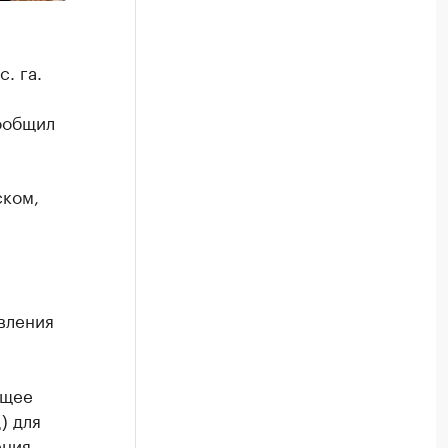
. га.
сообщил
ском,
вления
ющее
) для
ния,