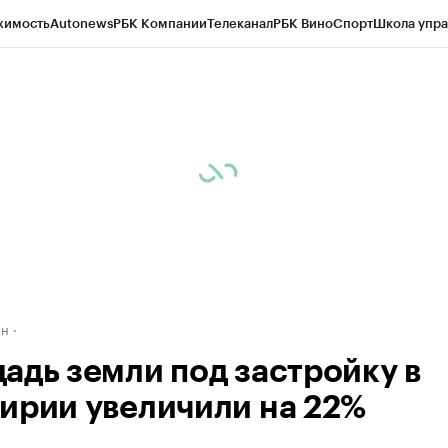
жимость
Autonews
РБК Компании
Телеканал
РБК Вино
Спорт
Школа упра
д
Стиль
Крипто
РБК Бизнес-среда
Дискуссионный клуб
Исследования
К
рагентов
Политика
Экономика
Бизнес
Технологии и медиа
Финансы
Рын
ан
адь земли под застройку в
ирии увеличили на 22%