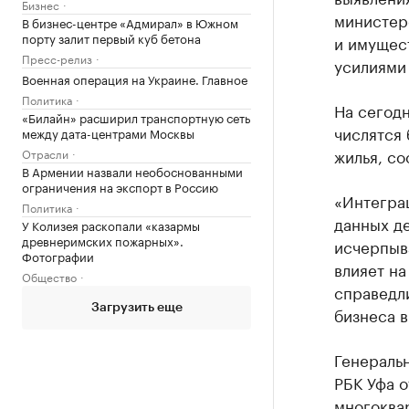
Бизнес
министер
В бизнес-центре «Адмирал» в Южном
порту залит первый куб бетона
и имущес
Пресс-релиз
усилиями 
Военная операция на Украине. Главное
Политика
На сегодн
«Билайн» расширил транспортную сеть
числятся 
между дата-центрами Москвы
жилья, с
Отрасли
В Армении назвали необоснованными
ограничения на экспорт в Россию
«Интегра
Политика
данных д
У Колизея раскопали «казармы
древнеримских пожарных».
исчерпыв
Фотографии
влияет н
Общество
справедл
Загрузить еще
бизнеса в
Генераль
РБК Уфа о
многоква