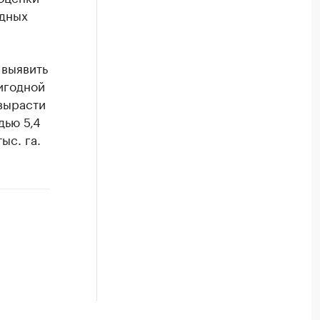
одных
 выявить
ригодной
 вырасти
дью 5,4
ыс. га.