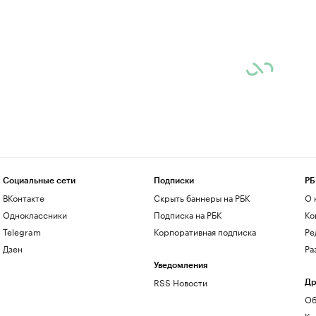
Социальные сети
Подписки
РБ
ВКонтакте
Скрыть баннеры на РБК
О 
Одноклассники
Подписка на РБК
Ко
Telegram
Корпоративная подписка
Ре
Дзен
Ра
Уведомления
RSS Новости
Др
Об
Ко