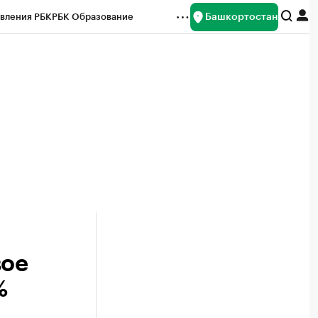
Башкортостан
вления РБК
РБК Образование
редитные рейтинги
Франшизы
Газета
ок наличной валюты
вое
%