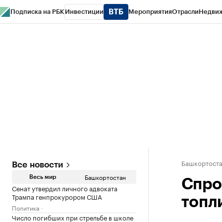
Подписка на РБК
Инвестиции
Мероприятия
Отрасли
Недви
РБК Курсы
РБК Life
Тренды
Визионеры
Национальные проекты
Горо
Спецпроекты СПб
Конференции СПб
Спецпроекты
Проверка конт
Башкортост
Все новости
Башкортостан
Весь мир
Спро
Сенат утвердил личного адвоката
Трампа генпрокурором США
топл
Политика
Число погибших при стрельбе в школе