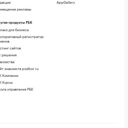
дакция
AppGallery
змещение рекламы
угие продукты РБК
лако для бизнеса
рпоративный регистратор
менов
стинг сайтов
г.решения
акомства
йт знакомств podbor.ru
К Компании
К Курсы
ола управления РБК