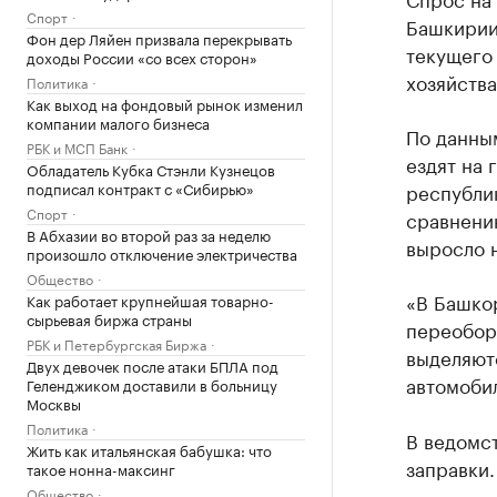
Спорт
Башкирии
Фон дер Ляйен призвала перекрывать
текущего
доходы России «со всех сторон»
хозяйств
Политика
Как выход на фондовый рынок изменил
компании малого бизнеса
По данным
РБК и МСП Банк
ездят на 
Обладатель Кубка Стэнли Кузнецов
подписал контракт с «Сибирью»
республик
Спорт
сравнению
В Абхазии во второй раз за неделю
выросло н
произошло отключение электричества
Общество
«В Башко
Как работает крупнейшая товарно-
сырьевая биржа страны
переобору
РБК и Петербургская Биржа
выделяют
Двух девочек после атаки БПЛА под
автомобил
Геленджиком доставили в больницу
Москвы
Политика
В ведомст
Жить как итальянская бабушка: что
заправки.
такое нонна-максинг
Общество