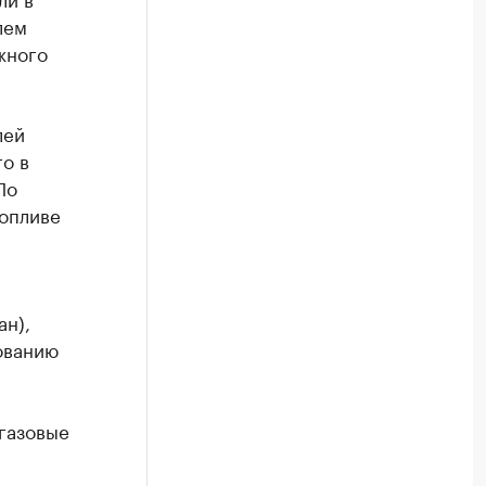
лем
жного
лей
го в
По
топливе
ан),
ованию
 газовые