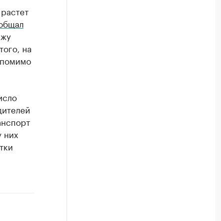
 растет
общал
ажу
того, на
 помимо
исло
дителей
анспорт
у них
тки