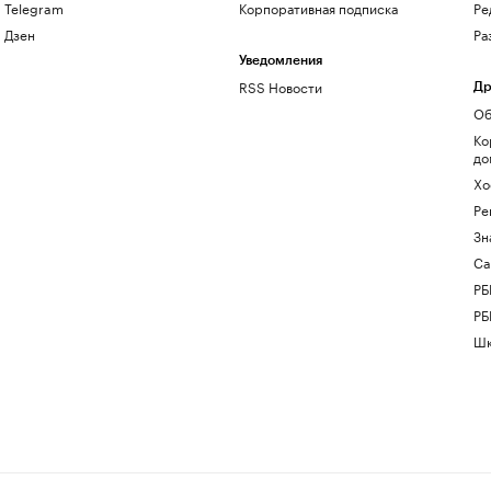
Telegram
Корпоративная подписка
Ре
Дзен
Ра
Уведомления
RSS Новости
Др
Об
Ко
до
Хо
Ре
Зн
Са
РБ
РБ
Шк