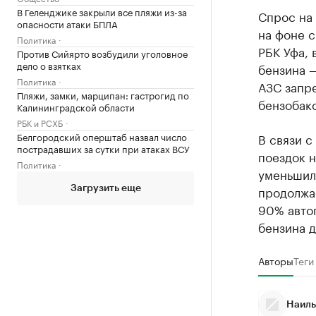
В Геленджике закрыли все пляжи из-за
Спрос на
опасности атаки БПЛА
на фоне 
Политика
РБК Уфа, 
Против Сийярто возбудили уголовное
дело о взятках
бензина —
Политика
АЗС запре
Пляжи, замки, марципан: гастрогид по
бензобак
Калининградской области
РБК и РСХБ
Белгородский оперштаб назвал число
В связи с
пострадавших за сутки при атаках ВСУ
поездок н
Политика
уменьшил
продолжае
Загрузить еще
90% автоп
бензина д
Авторы
Теги
Наиль