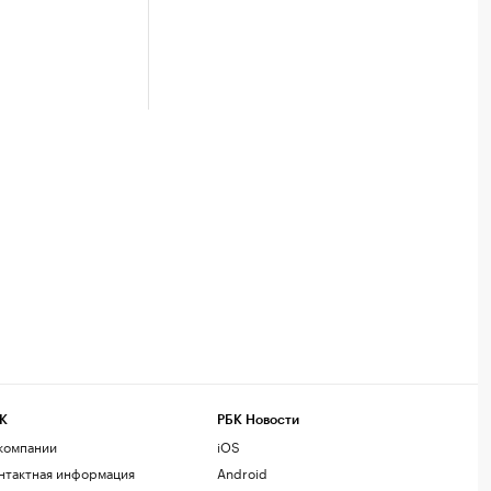
К
РБК Новости
компании
iOS
нтактная информация
Android