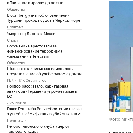
в Таиланде выросло до девяти
Общество
Bloomberg узнал об ограничении
Турцией прохода судов в Черном море
Политика
Умер отец Лионеля Месси
Спорт
Россиянина арестовали за
финансирование терроризма
«звездами» в Telegram
Общество
Школы с отличием: как изменилось
представление об учебе рядом с домом
РБК и ПИК Серия плюс
Politico рассказало, как «газовая
авантюра» Германии угрожает зиме в
ЕС
Экономика
Глава Генштаба Великобритании назвал
жуткой «геймификацию убийств» в ВСУ
Фото: Минт
Политика
Регбист японского клуба умер от
теплового удара
Спрос на 