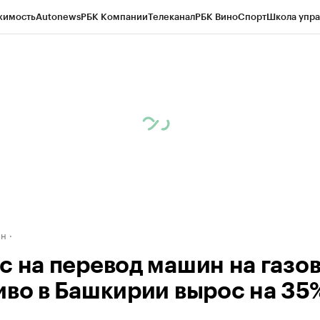
жимость
Autonews
РБК Компании
Телеканал
РБК Вино
Спорт
Школа упра
д
Стиль
Крипто
РБК Бизнес-среда
Дискуссионный клуб
Исследования
К
рагентов
Политика
Экономика
Бизнес
Технологии и медиа
Финансы
Рын
ан
с на перевод машин на газо
иво в Башкирии вырос на 35