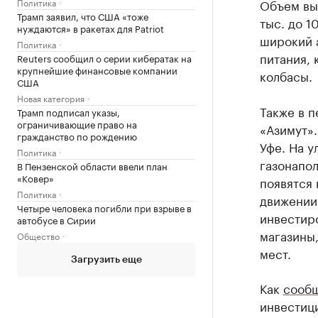
Политика
Объем вы
Трамп заявил, что США «тоже
тыс. до 1
нуждаются» в ракетах для Patriot
широкий а
Политика
питания, 
Reuters сообщил о серии кибератак на
крупнейшие финансовые компании
колбасы.
США
Новая категория
Также в 
Трамп подписал указы,
ограничивающие право на
«Азимут»
гражданство по рождению
Уфе. На 
Политика
газонапо
В Пензенской области ввели план
«Ковер»
появятся 
Политика
движении 
Четыре человека погибли при взрыве в
инвестиро
автобусе в Сирии
магазины,
Общество
мест.
Загрузить еще
Как
сооб
инвестиц