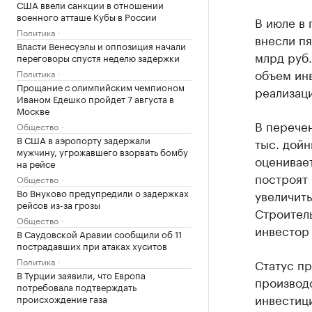
США ввели санкции в отношении
военного атташе Кубы в России
В июле в
Политика
внесли пя
Власти Венесуэлы и оппозиция начали
млрд руб.
переговоры спустя неделю задержки
объем инв
Политика
Прощание с олимпийским чемпионом
реализаци
Иваном Едешко пройдет 7 августа в
Москве
В перечен
Общество
В США в аэропорту задержали
тыс. дойн
мужчину, угрожавшего взорвать бомбу
оценивает
на рейсе
построят
Общество
Во Внуково предупредили о задержках
увеличить
рейсов из-за грозы
Строитель
Общество
инвестор 
В Саудовской Аравии сообщили об 11
пострадавших при атаках хуситов
Политика
Статус п
В Турции заявили, что Европа
производ
потребовала подтверждать
инвестици
происхождение газа