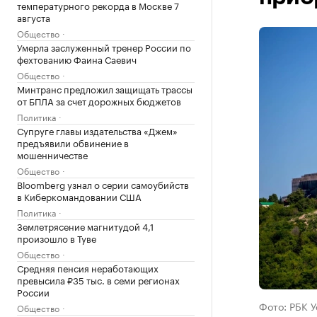
температурного рекорда в Москве 7
августа
Общество
Умерла заслуженный тренер России по
фехтованию Фаина Саевич
Общество
Минтранс предложил защищать трассы
от БПЛА за счет дорожных бюджетов
Политика
Супруге главы издательства «Джем»
предъявили обвинение в
мошенничестве
Общество
Bloomberg узнал о серии самоубийств
в Киберкомандовании США
Политика
Землетрясение магнитудой 4,1
произошло в Туве
Общество
Средняя пенсия неработающих
превысила ₽35 тыс. в семи регионах
России
Фото: РБК 
Общество