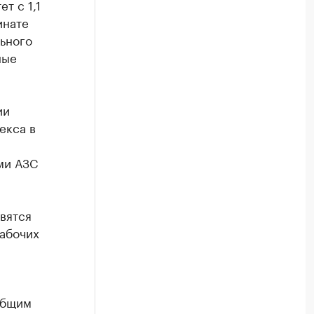
т с 1,1
инате
ьного
ные
ии
екса в
ми АЗС
вятся
рабочих
общим