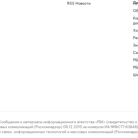
RSS Новости
Др
Об
Ко
до
Хо
Ре
Зн
Са
РБ
РБ
Шк
ения и материалы информационного агентства «РБК» (свидетельство о 
овых коммуникаций (Роскомнадзор) 09.12.2015 за номером ИА №ФС77-63848) 
 связи, информационных технологий и массовых коммуникаций (Роскомнадз