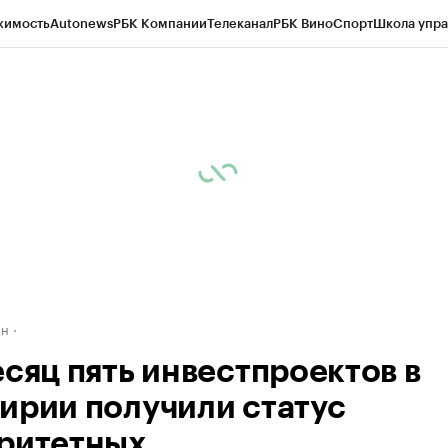
жимость
Autonews
РБК Компании
Телеканал
РБК Вино
Спорт
Школа упра
д
Стиль
Крипто
РБК Бизнес-среда
Дискуссионный клуб
Исследования
К
рагентов
Политика
Экономика
Бизнес
Технологии и медиа
Финансы
Рын
ан
есяц пять инвестпроектов в
ирии получили статус
ритетных