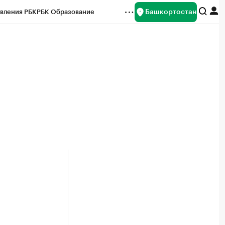
Башкортостан
вления РБК
РБК Образование
редитные рейтинги
Франшизы
Газета
ок наличной валюты