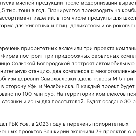
пуска мясной продукции после модернизации вырасте
0,5 тыс. тонн в год. Планируется производить на комб
ссортимент изделий, в том числе продукты для школ
корма для животных и птиц, деликатесы и сырокопче
перечень приоритетных включили три проекта компан
. Фирма построит три придорожных сервисных компл
улице Сельской Богородской построят автомобильную
лнительную станцию, два комплекса с многотопливны
вблизи деревни Самохваловки вдоль трассы М-5 при
в сторону Уфы и Челябинска. В каждый проект будет
вано по 100 млн руб. На территории комплексов поя
 стоянки и зоны для посетителей. Будет создано 30 
щал
РБК Уфа, в 2023 году в перечень приоритетных
ионных проектов Башкирии включили 79 проектов с 