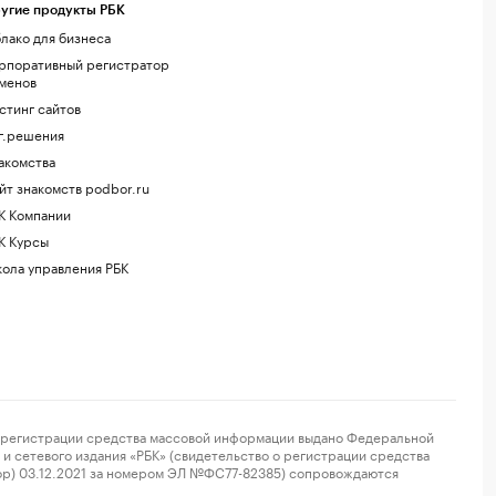
угие продукты РБК
лако для бизнеса
рпоративный регистратор
менов
стинг сайтов
г.решения
акомства
йт знакомств podbor.ru
К Компании
К Курсы
ола управления РБК
регистрации средства массовой информации выдано Федеральной
и сетевого издания «РБК» (свидетельство о регистрации средства
ор) 03.12.2021 за номером ЭЛ №ФС77-82385) сопровождаются