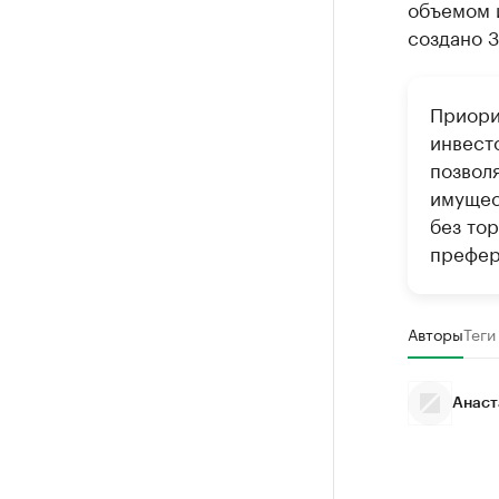
объемом и
создано 3
Приори
инвест
позвол
имущес
без то
префер
Авторы
Теги
Анаст