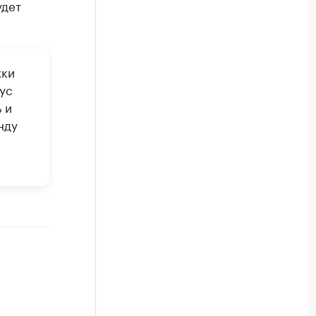
удет
жки
ус
 и
нду