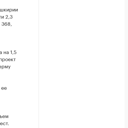
ашкирии
и 2,3
 368,
 на 1,5
проект
Ферму
 ее
бъем
ест.