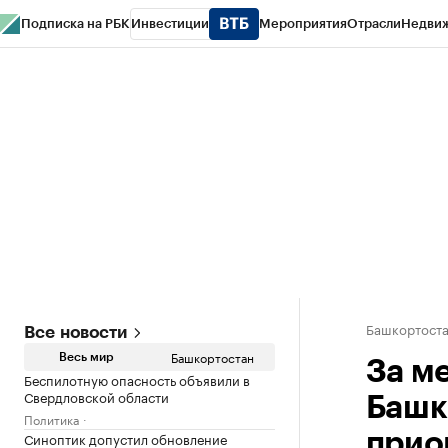
Подписка на РБК
Инвестиции
Мероприятия
Отрасли
Недви
РБК Курсы
РБК Life
Тренды
Визионеры
Национальные проекты
Горо
Спецпроекты СПб
Конференции СПб
Спецпроекты
Проверка конт
Башкортост
Все новости
Башкортостан
Весь мир
За м
Беспилотную опасность объявили в
Свердловской области
Башк
Политика
Синоптик допустил обновление
прио