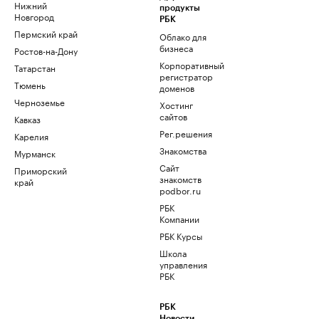
Нижний
продукты
Новгород
РБК
Пермский край
Облако для
бизнеса
Ростов-на-Дону
Корпоративный
Татарстан
регистратор
Тюмень
доменов
Черноземье
Хостинг
сайтов
Кавказ
Рег.решения
Карелия
Знакомства
Мурманск
Сайт
Приморский
знакомств
край
podbor.ru
РБК
Компании
РБК Курсы
Школа
управления
РБК
РБК
Новости