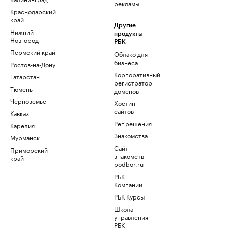
рекламы
Краснодарский
край
Другие
Нижний
продукты
Новгород
РБК
Пермский край
Облако для
бизнеса
Ростов-на-Дону
Корпоративный
Татарстан
регистратор
Тюмень
доменов
Черноземье
Хостинг
сайтов
Кавказ
Рег.решения
Карелия
Знакомства
Мурманск
Сайт
Приморский
знакомств
край
podbor.ru
РБК
Компании
РБК Курсы
Школа
управления
РБК