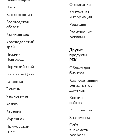
О компании
Омск
Контактная
Башкортостан
информация
Вологодская
Редакция
область
Размещение
Калининград
рекламы
Краснодарский
край
Другие
Нижний
продукты
Новгород
РБК
Пермский край
Облако для
бизнеса
Ростов-на-Дону
Корпоративный
Татарстан
регистратор
Тюмень
доменов
Черноземье
Хостинг
сайтов
Кавказ
Рег.решения
Карелия
Знакомства
Мурманск
Сайт
Приморский
знакомств
край
podbor.ru