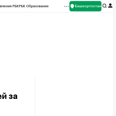
Башкортостан
вления РБК
РБК Образование
редитные рейтинги
Франшизы
Газета
ок наличной валюты
й за