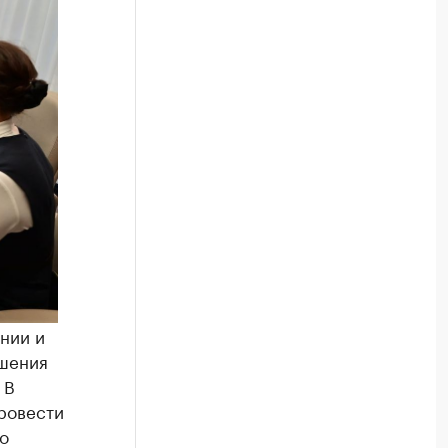
нии и
ошения
 В
провести
о