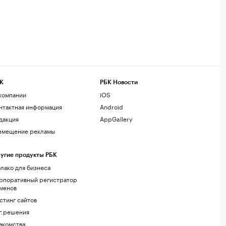
К
РБК Новости
компании
iOS
нтактная информация
Android
дакция
AppGallery
змещение рекламы
угие продукты РБК
лако для бизнеса
рпоративный регистратор
менов
стинг сайтов
г.решения
акомства