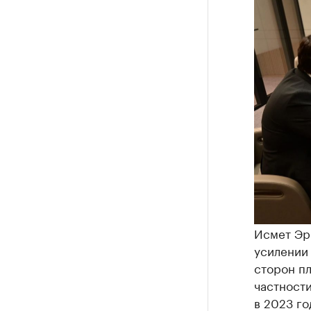
Исмет Эри
усилении
сторон п
частности
в 2023 го