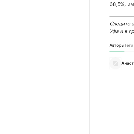
68,5%, им
Следите 
Уфа и в г
Авторы
Теги
Анаст