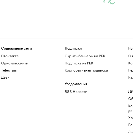
Социальные сети
Подписки
РБ
ВКонтакте
Скрыть баннеры на РБК
О 
Одноклассники
Подписка на РБК
Ко
Telegram
Корпоративная подписка
Ре
Дзен
Ра
Уведомления
RSS Новости
Др
Об
Ко
до
Хо
Ре
Зн