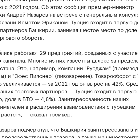
ю с 2021 годом. Об этом сообщил премьер-министр
ки Андрей Назаров на встрече с генеральным консул
Казани Исметом Эриканом. Турция входит в первую д
 партнеров Башкирии, занимая шестое место по доле
ргового оборота.
блике работают 29 предприятий, созданных с участи
 капитала. Многие из них известны далеко за предел
тана. Это, например, компании "Русджам" (произво
ы) и "Эфес Пилснер" (пивоварение). Товарооборот с
 увеличивается — за 2022 год он вырос на 42%. Сред
аших торговых партнеров — Турция входит в первую
о, доля в ВТО — 4,8%). Заинтересованность наших
имателей в расширении взаимодействия с турецким
растет», — сказал премьер.
азаров подчеркнул, что Башкирия заинтересована в 
 продовольственных товаров, а также машиностроите