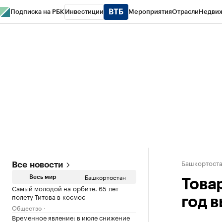
Подписка на РБК
Инвестиции
Мероприятия
Отрасли
Недви
РБК Курсы
РБК Life
Тренды
Визионеры
Национальные проекты
Горо
Спецпроекты СПб
Конференции СПб
Спецпроекты
Проверка конт
Башкортост
Все новости
Башкортостан
Весь мир
Това
Самый молодой на орбите. 65 лет
полету Титова в космос
год 
Общество
Временное явление: в июле снижение