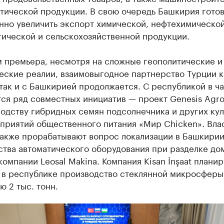
тической продукции. В свою очередь Башкирия гото
нно увеличить экспорт химической, нефтехимической
гической и сельскохозяйственной продукции.
м премьера, несмотря на сложные геополитические и
еские реалии, взаимовыгодное партнерство Турции к
так и с Башкирией продолжается. С республикой в ч
ся ряд совместных инициатив — проект Genesis Agro
одству гибридных семян подсолнечника и других кул
дприятий общественного питания «Мир Chicken». Вла
также прорабатывают вопрос локализации в Башкири
ства автоматического оборудования при разделке д
компании Leosal Makina. Компания Kisan İnşaat планир
ь в республике производство стеклянной микросферы
 2 тыс. тонн.