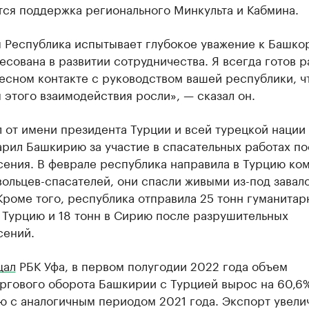
тся поддержка регионального Минкульта и Кабмина.
я Республика испытывает глубокое уважение к Башко
есована в развитии сотрудничества. Я всегда готов р
есном контакте с руководством вашей республики, ч
этого взаимодействия росли», — сказал он.
 от имени президента Турции и всей турецкой нации
рил Башкирию за участие в спасательных работах по
ения. В феврале республика направила в Турцию ком
ольцев-спасателей, они спасли живыми из-под завал
Кроме того, республика отправила 25 тонн гуманитар
 Турцию и 18 тонн в Сирию после разрушительных
сений.
щал
РБК Уфа, в первом полугодии 2022 года объем
ргового оборота Башкирии с Турцией вырос на 60,6
ю с аналогичным периодом 2021 года. Экспорт увели