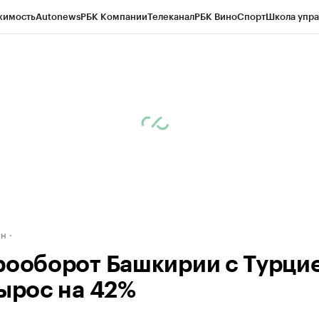
жимость
Autonews
РБК Компании
Телеканал
РБК Вино
Спорт
Школа упра
д
Стиль
Крипто
РБК Бизнес-среда
Дискуссионный клуб
Исследования
К
рагентов
Политика
Экономика
Бизнес
Технологии и медиа
Финансы
Рын
ан
рооборот Башкирии с Турцие
вырос на 42%