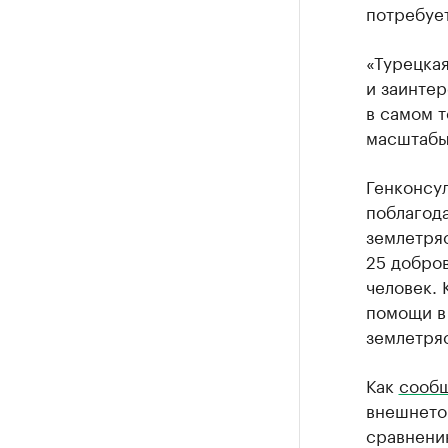
потребуе
«Турецка
и заинтер
в самом т
масштабы 
Генконсул
поблагода
землетряс
25 добров
человек. 
помощи в
землетря
Как
сооб
внешнето
сравнени