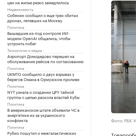
цен на жилье резко замедлилось
Недвижимость
Собянин сообщил о еще трех сбитых
дронах, летевших на Москву
Политика
Вышедшие из-под контроля ИИ-
модели OpenAI общались, чтобы
устроить побег
Технологии и медиа
Аэропорт Домодедово перешел на
обслуживание рейсов по согласованию
Политика
UKMTO сообщило о двух взрывах у
берегов Омана в Ормузском проливе
Политика
NYT узнала о создании ЦРУ тайной
группы с целью раскола властей Кубы
Политика
В американском штате объявили ЧС в
энергетике из-за украинского
конфликта
Фото: РБК 
Политика
Рубио пошутил о межгалактических
Товарооб