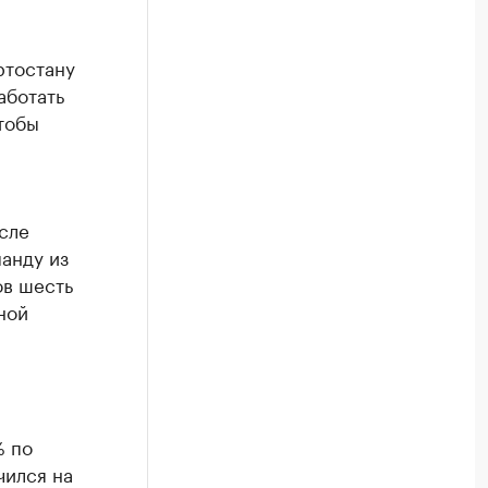
ртостану
аботать
тобы
сле
анду из
ов шесть
ной
% по
чился на