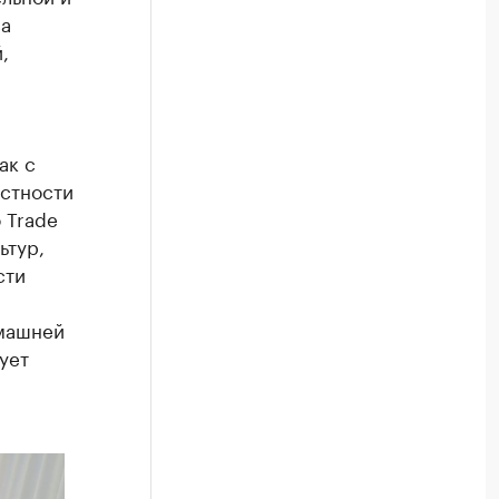
ва
,
ак с
астности
 Trade
ьтур,
сти
и
омашней
ует