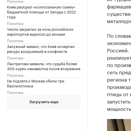
Политика
фармацев
Киев раскрыл «колоссальную сумму»
бюджетной помощи от Запада с 2022
существе
года
металлур
Политика
Число закрытых за ночь российских
аэропортов выросло до восьми
По слова
Политика
экономич
Залужный заявил, что Киев исчерпал
Россией, 
ресурс вооружений в конфликте
реализует
Политика
Лантратова заявила, что судьба более
по произв
300 курян неизвестна после вторжения
сеть пре
Политика
региона 
На подлете к Москве сбили три
беспилотника
производ
Политика
птицы от 
запустит
Загрузить еще
мощностью