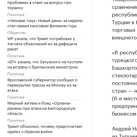
проблемах в ответ на вопрос про
сравнени
Украину
республи
Политика
«Человек-паук: Новый день» за неделю
Турции в 
стал самым кассовым фильмом года
торговых
Общество
внешнето
WP узнала, что Трамп потребовал у
Хегсета объяснений из-за дефицита
ракет
«В респу
Политика
турецкого
«ЕП» узнала, что Залужного не пустили
Башкортос
на встречу с британским министром
Политика
стеклотар
Ярославский губернатор сообщил о
постоянно
перекрытии трассы на Москву из-за
стран — н
атаки
Политика
(6-е мест
Мирный житель и боец «Орлана»
предприн
ранены при атаке на Белгородскую
бизнесом 
область
Политика
Трамп объяснил, почему предпочитает
Андрей Н
сделку с Ираном войне
из Турции