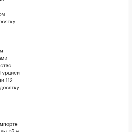
ом
есятку
ем
ами
дство
 Турцией
и 112
 десятку
импорте
льной и